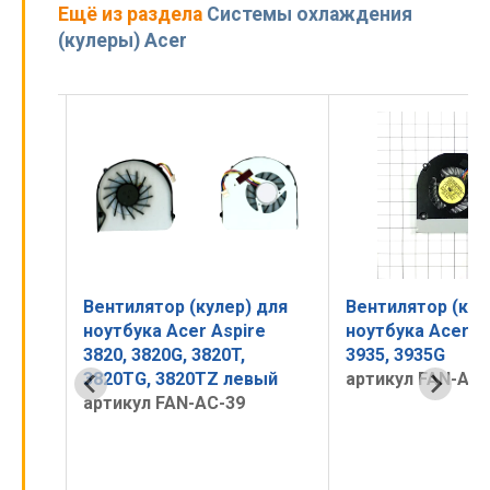
Ещё из раздела
Системы охлаждения
(кулеры) Acer
для
Вентилятор (кулер) для
Вентилятор (кул
e
ноутбука Acer Aspire
ноутбука Acer A
3935, 3935G
4330, 4730, 4730g
ый
артикул FAN-A3935
артикул FAN-A4