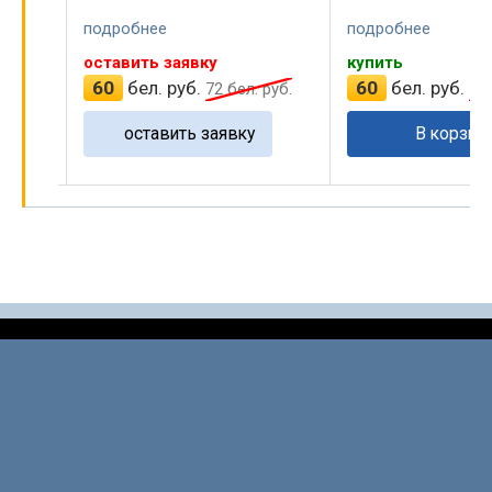
подробнее
подробнее
купить
купить
60
бел. руб.
60
бел. руб.
руб.
72
бел. руб.
72
В корзину
В корзин