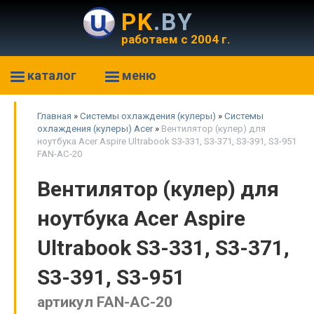
PK
.BY
работаем с 2004 г.
каталог
меню
Главная
»
Системы охлаждения (кулеры)
»
Системы
охлаждения (кулеры) Acer
»
Вентилятор (кулер) для
ноутбука Acer Aspire Ultrabook S3-331, S3-371, S3-391, S3-951
FAN-AC-20
Вентилятор (кулер) для
ноутбука Acer Aspire
Ultrabook S3-331, S3-371,
S3-391, S3-951
артикул FAN-AC-20