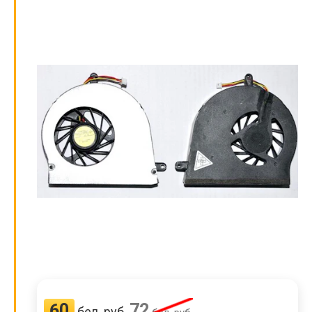
60
72
бел. руб.