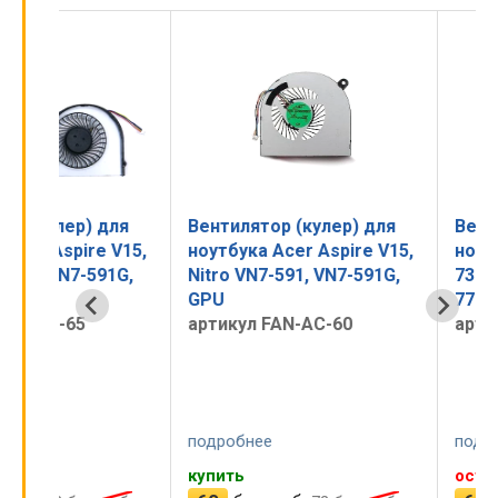
для
Вентилятор (кулер) для
Вентилятор (кул
 V15,
ноутбука Acer Aspire V15,
ноутбука Acer As
91G,
Nitro VN7-591, VN7-591G,
731, V3-731G, V3-
GPU
771G, V3-772, V3
артикул FAN-AC-60
артикул FAN-V3-
подробнее
подробнее
купить
оставить заявку