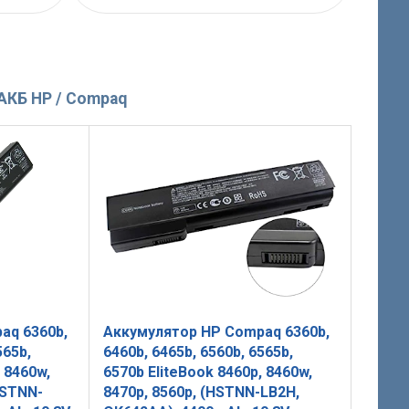
АКБ HP / Compaq
aq 6360b,
Аккумулятор HP Compaq 6360b,
565b,
6460b, 6465b, 6560b, 6565b,
 8460w,
6570b EliteBook 8460p, 8460w,
HSTNN-
8470p, 8560p, (HSTNN-LB2H,