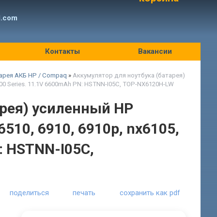
l.com
Контакты
Вакансии
арея АКБ HP / Compaq
»
Аккумулятор для ноутбука (батарея)
300 Series. 11.1V 6600mAh PN: HSTNN-I05C, TOP-NX6120H-LW
арея) усиленный HP
510, 6910, 6910p, nx6105,
: HSTNN-I05C,
поделиться
печать
сохранить как pdf