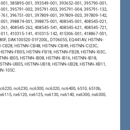
-001, 385895-001, 393549-001, 393652-001, 395790-001,
-001, 395791-002, 395791-003, 395791-004, 395791-132,
-761, 396751-001, 397809-001, 397809-003, 397809-142,
-001, 398874-001, 398875-001, 408545-001, 408545-021,
-261, 408545-262, 408545-541, 408545-621, 408545-721,
-011, 410315-141, 410315-142, 415306-001, 418867-001,
280F, DAK100520-01F200L, DT06055, EQ441AV, HSTNN-
-CB28, HSTNN-CB48, HSTNN-CB49, HSTNN-CI23C,
HSTNN-FB05, HSTNN-FB18, HSTNN-FB28, HSTNN-I03C,
TNN-IB05, HSTNN-IB08, HSTNN-IB16, HSTNN-IB18,
HSTNN-UB05, HSTNN-UB18, HSTNN-UB28, HSTNN-XB11,
NN-105C.
6220, nc6230, nc6300, nc6320, nc6400, 6510, 6510b,
nx6115, nx6120, nx6125, nx6130, nx6140, nx6300, nx6300,