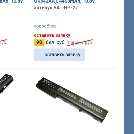
Ah, 10.8V,
QK642AA), 4400mAh, 10.8V
артикул BAT-HP-27
подробнее
оставить заявку
90
бел. руб.
руб.
108
бел. руб.
оставить заявку