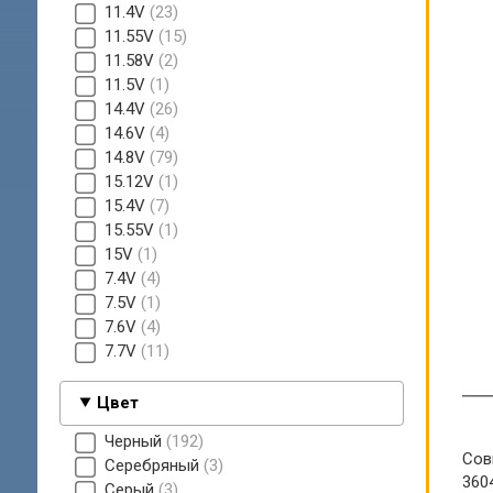
11.4V
23
11.55V
15
11.58V
2
11.5V
1
14.4V
26
14.6V
4
14.8V
79
15.12V
1
15.4V
7
15.55V
1
15V
1
7.4V
4
7.5V
1
7.6V
4
7.7V
11
Цвет
Черный
192
Сов
Серебряный
3
360
Серый
3