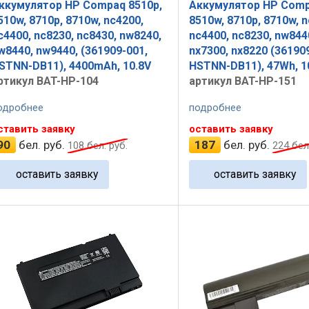
ккумулятор HP Compaq 8510p,
Аккумулятор HP Comp
510w, 8710p, 8710w, nc4200,
8510w, 8710p, 8710w, n
c4400, nc8230, nc8430, nw8240,
nc4400, nc8230, nw844
w8440, nw9440, (361909-001,
nx7300, nx8220 (36190
STNN-DB11), 4400mAh, 10.8V
HSTNN-DB11), 47Wh, 1
ртикул BAT-HP-104
артикул BAT-HP-151
одробнее
подробнее
ставить заявку
оставить заявку
90
бел. руб.
187
бел. руб.
108
бел. руб.
224
бел.
оставить заявку
оставить заявку