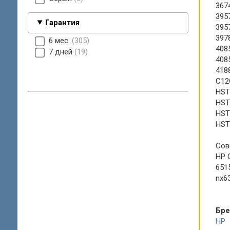
367
395
Гарантия
395
397
6 мес.
305
408
7 дней
19
408
418
C12
HST
HST
HST
HST
Сов
HP C
6515
nx63
Бр
HP