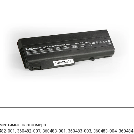
местимые партномера:
482-001, 360482-007, 360483-001, 360483-003, 360483-004, 360484