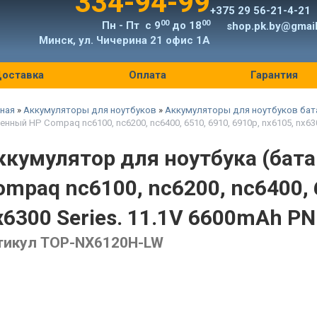
334-94-99
+375 29 56-21-4-21
00
00
Пн - Пт с 9
до 18
shop.pk.by@gmai
Минск, ул. Чичерина 21 офис 1А
оставка
Оплата
Гарантия
ная
»
Аккумуляторы для ноутбуков
»
Аккумуляторы для ноутбуков бат
енный HP Compaq nc6100, nc6200, nc6400, 6510, 6910, 6910p, nx6105, nx6
ккумулятор для ноутбука (бат
ompaq nc6100, nc6200, nc6400, 6
x6300 Series. 11.1V 6600mAh PN
тикул TOP-NX6120H-LW