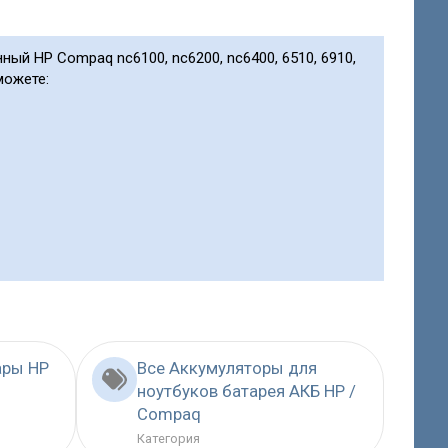
ный HP Compaq nc6100, nc6200, nc6400, 6510, 6910,
можете:
ары HP
Все Аккумуляторы для
ноутбуков батарея АКБ HP /
Compaq
Категория