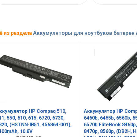
ё из раздела
Аккумуляторы для ноутбуков батарея 
ккумулятор HP Compaq 510,
Аккумулятор HP Comp
11, 550, 610, 615, 6720, 6730,
6460b, 6465b, 6560b, 6
820, (HSTNN-IB51, 456864-001),
6570b EliteBook 8460p,
400mAh, 10.8V
8470p, 8560p, (DB2H, 