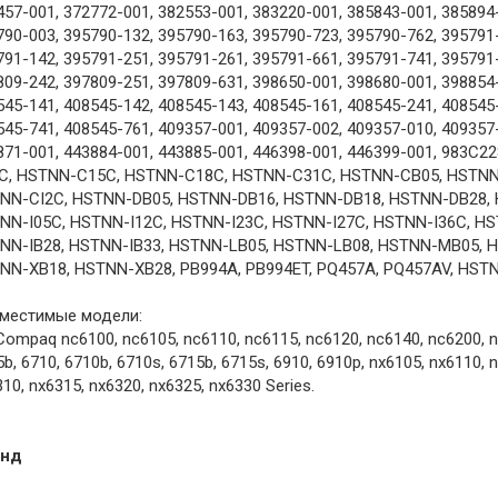
457-001, 372772-001, 382553-001, 383220-001, 385843-001, 385894
790-003, 395790-132, 395790-163, 395790-723, 395790-762, 395791
791-142, 395791-251, 395791-261, 395791-661, 395791-741, 395791
809-242, 397809-251, 397809-631, 398650-001, 398680-001, 398854
545-141, 408545-142, 408545-143, 408545-161, 408545-241, 408545
545-741, 408545-761, 409357-001, 409357-002, 409357-010, 409357
871-001, 443884-001, 443885-001, 446398-001, 446399-001, 983C2
C, HSTNN-C15C, HSTNN-C18C, HSTNN-C31C, HSTNN-CB05, HSTNN
NN-CI2C, HSTNN-DB05, HSTNN-DB16, HSTNN-DB18, HSTNN-DB28, 
NN-I05C, HSTNN-I12C, HSTNN-I23C, HSTNN-I27C, HSTNN-I36C, HS
NN-IB28, HSTNN-IB33, HSTNN-LB05, HSTNN-LB08, HSTNN-MB05, 
NN-XB18, HSTNN-XB28, PB994A, PB994ET, PQ457A, PQ457AV, HST
местимые модели:
ompaq nc6100, nc6105, nc6110, nc6115, nc6120, nc6140, nc6200, nc
b, 6710, 6710b, 6710s, 6715b, 6715s, 6910, 6910p, nx6105, nx6110, 
10, nx6315, nx6320, nx6325, nx6330 Series.
енд