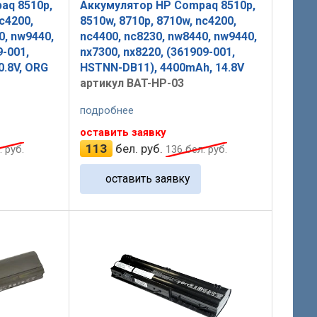
aq 8510p,
Аккумулятор HP Compaq 8510p,
c4200,
8510w, 8710p, 8710w, nc4200,
0, nw9440,
nc4400, nc8230, nw8440, nw9440,
9-001,
nx7300, nx8220, (361909-001,
0.8V, ORG
HSTNN-DB11), 4400mAh, 14.8V
артикул BAT-HP-03
подробнее
оставить заявку
113
бел. руб.
 руб.
136
бел. руб.
оставить заявку