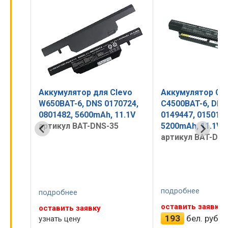
evo
Аккумулятор для Clevo
Аккумулятор Cl
724,
W650BAT-6, DNS 0170724,
C4500BAT-6, DNS
1.1V
0801482, 5600mAh, 11.1V
0149447, 0150166
артикул BAT-DNS-35
5200mAh, 11.1V,
артикул BAT-DNS
подробнее
подробнее
оставить заявку
оставить заявку
193
бел. руб.
л. руб.
узнать цену
2