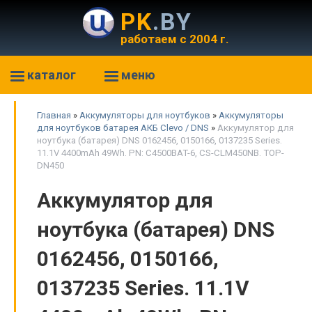
PK
.BY
работаем с 2004 г.
каталог
меню
Главная
»
Аккумуляторы для ноутбуков
»
Аккумуляторы
для ноутбуков батарея АКБ Clevo / DNS
»
Аккумулятор для
ноутбука (батарея) DNS 0162456, 0150166, 0137235 Series.
11.1V 4400mAh 49Wh. PN: C4500BAT-6, CS-CLM450NB. TOP-
DN450
Аккумулятор для
ноутбука (батарея) DNS
0162456, 0150166,
0137235 Series. 11.1V