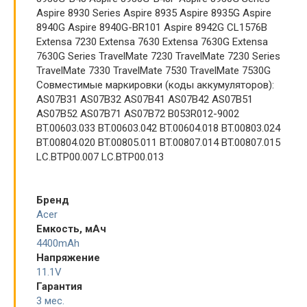
Aspire 8930 Series Aspire 8935 Aspire 8935G Aspire
8940G Aspire 8940G-BR101 Aspire 8942G CL1576B
Extensa 7230 Extensa 7630 Extensa 7630G Extensa
7630G Series TravelMate 7230 TravelMate 7230 Series
TravelMate 7330 TravelMate 7530 TravelMate 7530G
Совместимые маркировки (коды аккумуляторов):
AS07B31 AS07B32 AS07B41 AS07B42 AS07B51
AS07B52 AS07B71 AS07B72 B053R012-9002
BT.00603.033 BT.00603.042 BT.00604.018 BT.00803.024
BT.00804.020 BT.00805.011 BT.00807.014 BT.00807.015
LC.BTP00.007 LC.BTP00.013
Бренд
Acer
Емкость, мАч
4400mAh
Напряжение
11.1V
Гарантия
3 мес.