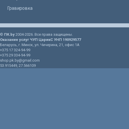
Гравировка
©
ПК.by
2004-2026. Все права защищены.
Оказание услуг
ЧУП ЦарикС
УНП 190929577
Беларусь
, г.
Минск
, ул.
Чичерина, 21
, офис 1А
+375 17 324-94-99
+375 29 334-94-99
shop.pk.by@gmail.com
53.915449
,
27.566109