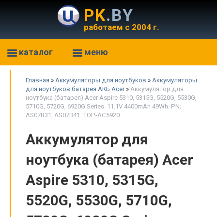
PK
.BY
работаем с 2004 г.
каталог
меню
Главная
»
Аккумуляторы для ноутбуков
»
Аккумуляторы
для ноутбуков батарея АКБ Acer
»
Аккумулятор для
ноутбука (батарея) Acer Aspire 5310, 5315G, 5520G, 5530G,
5710G, 5720G, 6920G Series. 11.1V 4400mAh 49Wh. PN:
AS07B31, AS07B41. TOP-AC5920
Аккумулятор для
ноутбука (батарея) Acer
Aspire 5310, 5315G,
5520G, 5530G, 5710G,