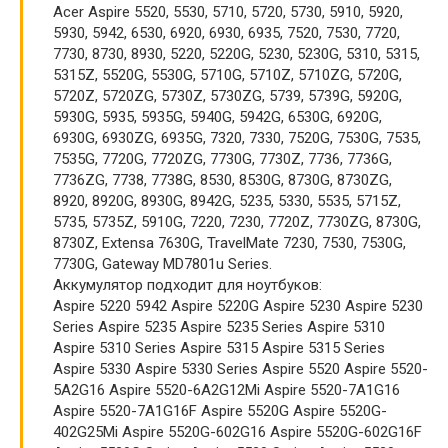
Acer Aspire 5520, 5530, 5710, 5720, 5730, 5910, 5920,
5930, 5942, 6530, 6920, 6930, 6935, 7520, 7530, 7720,
7730, 8730, 8930, 5220, 5220G, 5230, 5230G, 5310, 5315,
5315Z, 5520G, 5530G, 5710G, 5710Z, 5710ZG, 5720G,
5720Z, 5720ZG, 5730Z, 5730ZG, 5739, 5739G, 5920G,
5930G, 5935, 5935G, 5940G, 5942G, 6530G, 6920G,
6930G, 6930ZG, 6935G, 7320, 7330, 7520G, 7530G, 7535,
7535G, 7720G, 7720ZG, 7730G, 7730Z, 7736, 7736G,
7736ZG, 7738, 7738G, 8530, 8530G, 8730G, 8730ZG,
8920, 8920G, 8930G, 8942G, 5235, 5330, 5535, 5715Z,
5735, 5735Z, 5910G, 7220, 7230, 7720Z, 7730ZG, 8730G,
8730Z, Extensa 7630G, TravelMate 7230, 7530, 7530G,
7730G, Gateway MD7801u Series.
Аккумулятор подходит для ноутбуков:
Aspire 5220 5942 Aspire 5220G Aspire 5230 Aspire 5230
Series Aspire 5235 Aspire 5235 Series Aspire 5310
Aspire 5310 Series Aspire 5315 Aspire 5315 Series
Aspire 5330 Aspire 5330 Series Aspire 5520 Aspire 5520-
5A2G16 Aspire 5520-6A2G12Mi Aspire 5520-7A1G16
Aspire 5520-7A1G16F Aspire 5520G Aspire 5520G-
402G25Mi Aspire 5520G-602G16 Aspire 5520G-602G16F