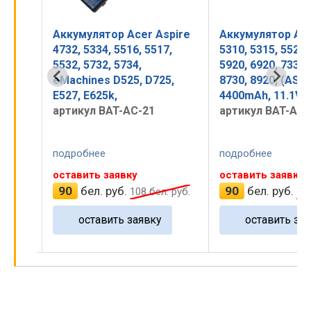
pire
Аккумулятор Acer Aspire
Аккумулятор Ace
,
4732, 5334, 5516, 5517,
5310, 5315, 5520,
TG,
5532, 5732, 5734,
5920, 6920, 7330,
11.1V
eMachines D525, D725,
8730, 8920, (AS0
E527, E625k,
4400mAh, 11.1V
артикул BAT-AC-21
артикул BAT-AC-
подробнее
подробнее
оставить заявку
оставить заявку
90
бел. руб.
90
бел. руб.
л. руб.
108
бел. руб.
10
оставить заявку
оставить зая