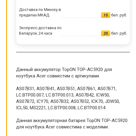
Доставка по Минску в
пределах МКАД
15
бел. руб.
Экспресс-доставка по
Беларуси, 24 часа
20
бел. руб.
Данный аккумулятор TopON TOP-AC5920 для
ноутбука Acer совместим с артикулами:
AS07B31, AS07B41, AS07B51, AS07B61, AS07B71,
LC.BTP00.007, LC.BTP00.013, AS07B42, ICW50,
AS07B72, ICY70, AS07B32, AS07B52, ICK70, JDW50,
ICL50, MS2221, LC.BTP00.008, LC.BTP00.014.
Данная аккумуляторная батарея TopON TOP-AC5920
для ноутбука Acer совместима с моделями: