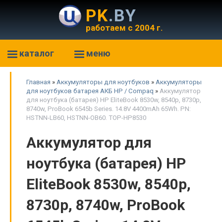
PK
.BY
работаем с 2004 г.
каталог
меню
Главная
»
Аккумуляторы для ноутбуков
»
Аккумуляторы
для ноутбуков батарея АКБ HP / Compaq
»
Аккумулятор
для ноутбука (батарея) HP EliteBook 8530w, 8540p, 8730p,
8740w, ProBook 6545b Series. 14.8V 4400mAh 65Wh. PN:
HSTNN-LB60, HSTNN-OB60. TOP-HP8530
Аккумулятор для
ноутбука (батарея) HP
EliteBook 8530w, 8540p,
8730p, 8740w, ProBook