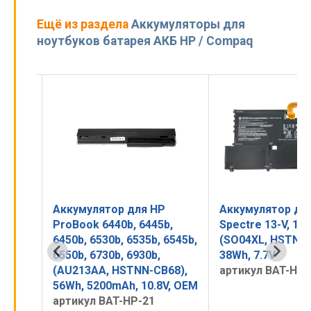
Ещё из раздела
Аккумуляторы для
ноутбуков батарея АКБ HP / Compaq
Аккумулятор для HP
Аккумулятор дл
G1,
ProBook 6440b, 6445b,
Spectre 13-V, 13-
6450b, 6530b, 6535b, 6545b,
(SO04XL, HSTNN-
V, OEM
6550b, 6730b, 6930b,
38Wh, 7.7V
(AU213AA, HSTNN-CB68),
артикул BAT-HP-
56Wh, 5200mAh, 10.8V, OEM
артикул BAT-HP-21