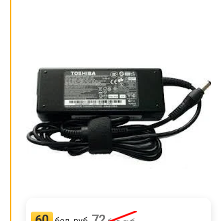
60
72
бел. руб.