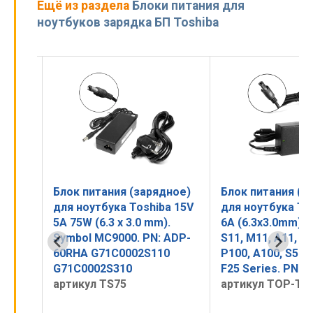
Ещё из раздела
Блоки питания для
ноутбуков зарядка БП Toshiba
ное)
Блок питания (зарядное)
Блок питания (з
a 15V
для ноутбука Toshiba 15V
для ноутбука To
.
6A (6.3x3.0mm) 90W. Tecra
1.58A (5.5x2.5 m
ADP-
S11, M11, A11, Satellite
N300, UX Series.
0
P100, A100, S500, Qosmio
(5.5x2.5 mm) 30W
F25 Series. PN: PA2501U,
57Y6413, PA3743
артикул TOP-TS04
PA37
артикул TOP-TA