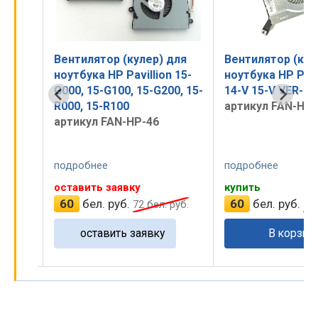
р) для
Вентилятор (кулер) для
ion 15-
ноутбука HP Pavillion 15-K,
G200, 15-
14-V 15-V VER-1
артикул FAN-HP15
6
подробнее
подробнее
купить
оставить заяв
60
бел. руб.
л. руб.
72
бел. руб.
узнать цену
ку
В корзину
оставить 