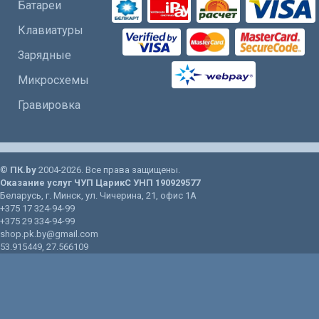
Батареи
Клавиатуры
Зарядные
Микросхемы
Гравировка
©
ПК.by
2004-2026. Все права защищены.
Оказание услуг
ЧУП ЦарикС
УНП 190929577
Беларусь
, г.
Минск
, ул.
Чичерина, 21
, офис 1А
+375 17 324-94-99
+375 29 334-94-99
shop.pk.by@gmail.com
53.915449
,
27.566109