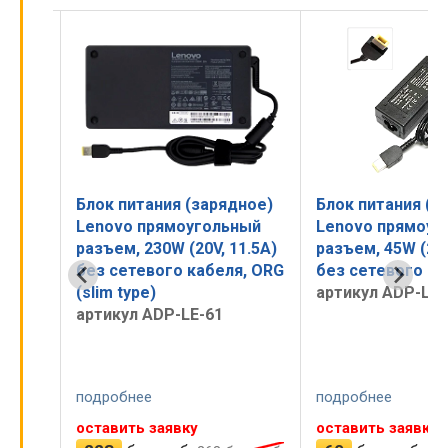
ное)
Блок питания (зарядное)
Блок питания (з
ный
Lenovo прямоугольный
Lenovo прямоуг
1.5A)
разъем, 45W (20V, 2.25A)
разъем, 45W (20V
я, ORG
без сетевого кабеля
без сетевого ка
артикул ADP-LE-47
артикул ADP-LE-
подробнее
подробнее
оставить заявку
оставить заявку