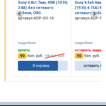
10.5V,
Sony 6.5x4.4мм, 120W
Sony 6.5x4.4мм,
(19.5V, 6.15A) без
(19.5V, 7.7A) бе
сетевого кабеля, ORG
кабеля, ORG
артикул ADP-SO-08
артикул ADP-SO
подробнее
подробнее
оставить заявку
оставить заявку
90
бел. руб.
90
бел. руб.
 руб.
108
бел. руб.
10
оставить заявку
оставить зая
…