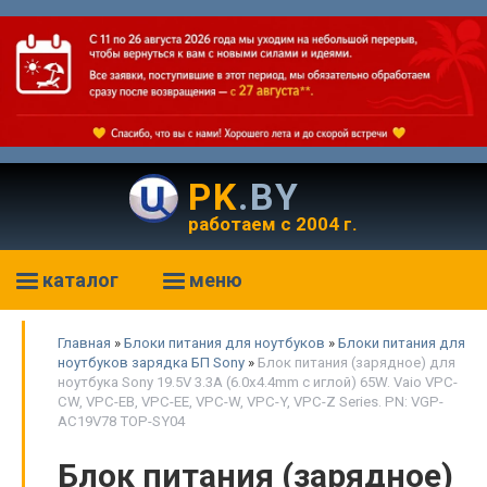
PK
.BY
работаем с 2004 г.
каталог
меню
Главная
»
Блоки питания для ноутбуков
»
Блоки питания для
ноутбуков зарядка БП Sony
»
Блок питания (зарядное) для
ноутбука Sony 19.5V 3.3A (6.0x4.4mm с иглой) 65W. Vaio VPC-
CW, VPC-EB, VPC-EE, VPC-W, VPC-Y, VPC-Z Series. PN: VGP-
AC19V78 TOP-SY04
Блок питания (зарядное)