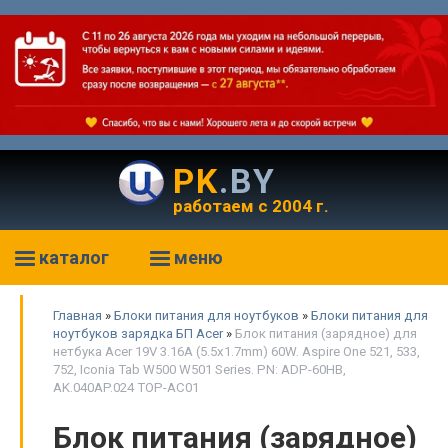
PK
.BY
работаем с 2004 г.
каталог
меню
Главная
»
Блоки питания для ноутбуков
»
Блоки питания для
ноутбуков зарядка БП Acer
»
Блок питания (зарядное) для
нетбука Acer 19V 3.16A (5.5x1.7mm) 60W. Aspire One 521, 533,
752, Iconia Tab W500 W501 Series. PN: ADP-60HB,
AK.040AP.024 TOP-AC01
Блок питания (зарядное)