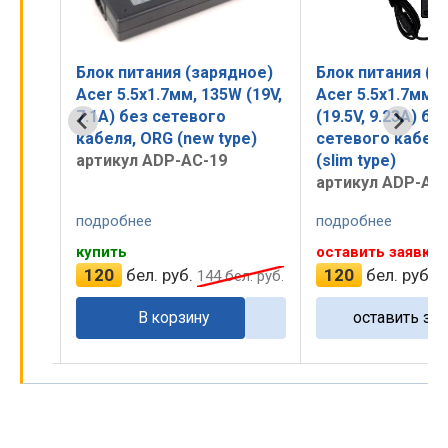
ное)
Блок питания (зарядное)
Блок питания (з
 (19V,
Acer 5.5x1.7мм, 135W (19V,
Acer 5.5x1.7мм,
кабеля
7.1A) без сетевого
(19.5V, 9.23A) бе
кабеля, ORG (new type)
сетевого кабеля
артикул ADP-AC-19
(slim type)
артикул ADP-AC
подробнее
подробнее
купить
оставить заявку
120
бел. руб.
120
бел. руб.
 руб.
144
бел. руб.
1
В корзину
оставить зая