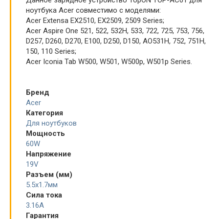
ноутбука Acer совместимо с моделями:
Acer Extensa EX2510, EX2509, 2509 Series;
Acer Aspire One 521, 522, 532H, 533, 722, 725, 753, 756,
D257, D260, D270, E100, D250, D150, AO531H, 752, 751H,
150, 110 Series;
Acer Iconia Tab W500, W501, W500p, W501p Series.
Бренд
Acer
Категория
Для ноутбуков
Мощность
60W
Напряжение
19V
Разъем (мм)
5.5x1.7мм
Сила тока
3.16A
Гарантия