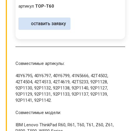
артикул
TOP-T60
оставить заявку
Совместимые артикулы:
40Y6795, 40Y6797, 40Y6799, 41N5666, 42T4502,
42T4504, 42T4513, 42T4619, 42T5233, 92P1128,
92P1130, 92P1132, 92P1138, 92P1140, 92P1127,
92P1129, 92P1131, 92P1133, 92P1137, 92P1139,
92P1141, 92P1142.
Совместимые модели:
IBM Lenovo ThinkPad R60, R61, T60, T61, Z60, Z61,
R500, T500, W500 Series.