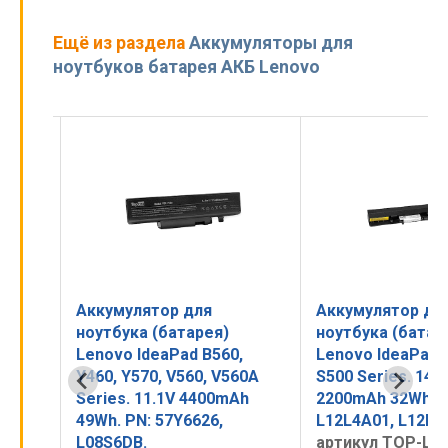
Ещё из раздела
Аккумуляторы для
ноутбуков батарея АКБ Lenovo
Аккумулятор для
Аккумулятор д
ноутбука (батарея)
ноутбука (бата
0,
Lenovo IdeaPad Flex 14, 15,
Lenovo IdeaPad
560A
S500 Series. 14.4V
G500S, S410P, S
mAh
2200mAh 32Wh. PN:
G50-30, G50-70 
L12L4A01, L12L4K51.
14.4V 2600mAh 
артикул TOP-LS500
L12L4A02, 9020