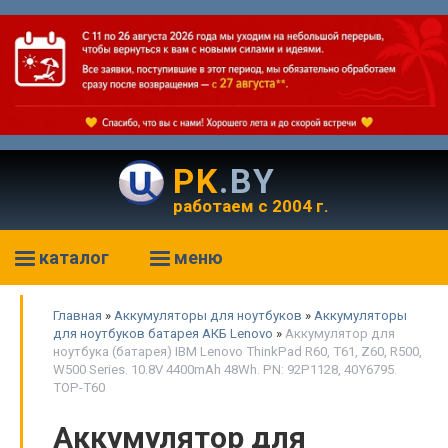
PK
.BY
работаем с 2004 г.
каталог
меню
Главная
»
Аккумуляторы для ноутбуков
»
Аккумуляторы
для ноутбуков батарея АКБ Lenovo
»
Аккумулятор для
ноутбука (батарея) IBM Lenovo ThinkPad R60, T61, Z60, R500,
W500 Series. 10.8V 4400mAh 48Wh. PN: 92P1128, 40Y6795.
TOP-T60
Аккумулятор для