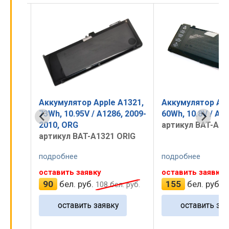
1309,
Аккумулятор Apple A1321,
Аккумулятор App
arly
73Wh, 10.95V / A1286, 2009-
60Wh, 10.8V / A1
2010, ORG
артикул BAT-A13
RIG
артикул BAT-A1321 ORIG
подробнее
подробнее
оставить заявку
оставить заявку
90
бел. руб.
155
бел. руб.
 руб.
108
бел. руб.
1
оставить заявку
оставить зая