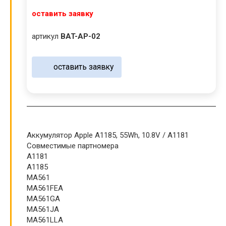
оставить заявку
артикул
BAT-AP-02
оставить заявку
Аккумулятор Apple A1185, 55Wh, 10.8V / A1181
Совместимые партномера
A1181
A1185
MA561
MA561FEA
MA561GA
MA561JA
MA561LLA