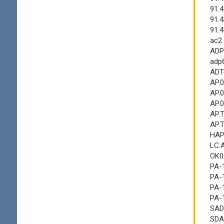
91.
91.
91.
ac2
ADP
adp
ADT
AP.
AP.
AP.
AP.
AP.
HAP
LC.
OK0
PA-
PA-
PA-
PA-
SAD
SDA