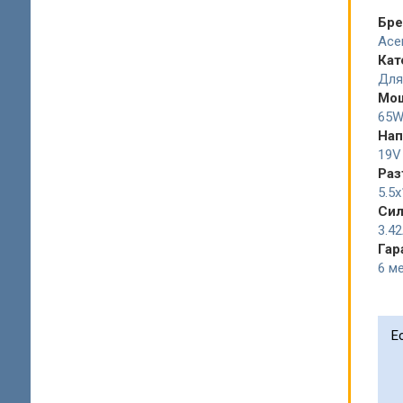
Бр
Ace
Кат
Для
Мо
65
Нап
19V
Раз
5.5
Сил
3.4
Гар
6 ме
Е