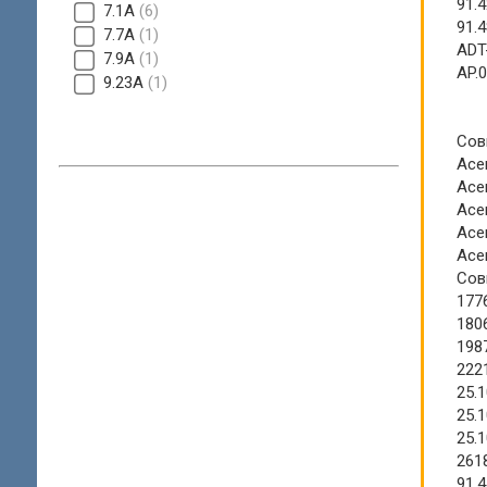
91.
7.1A
6
91.
7.7A
1
ADT
7.9A
1
AP.
9.23А
1
Сов
Ace
Acer
Ace
Ace
Ace
Сов
177
180
198
222
25.
25.
25.
261
91.