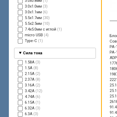
3.0x0.8мм
1
3.0x1.0мм
3
3.0x1.1мм
6
5.5x1.7мм
30
5.5x2.5мм
10
7.4x5.0мм с иглой
1
micro USB
4
Бло
Type-C
1
Сов
PA-
PA-
Сила тока
ADP
1.58A
3
177
1.5A
8
180
2.15A
2
198
2.37A
8
222
3.16A
2
25.
25.
3.42A
12
25.
4.74A
6
261
6.15A
1
91.
6.32A
3
91.
6.3A
3