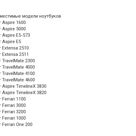
местимые модели ноутбуков
r Aspire 1600
r Aspire 5000
r Aspire E5-573
 Aspire E5
r Extensa 2510
r Extensa 2511
r TravelMate 2300
r TravelMate 4000
r TravelMate 4100
r TravelMate 4600
 Aspire TimelineX 3830
 Aspire TimelineX 3820
 Ferrari 1100
 Ferrari 3000
 Ferrari 3200
 Ferrari 1000
 Ferrari One 200