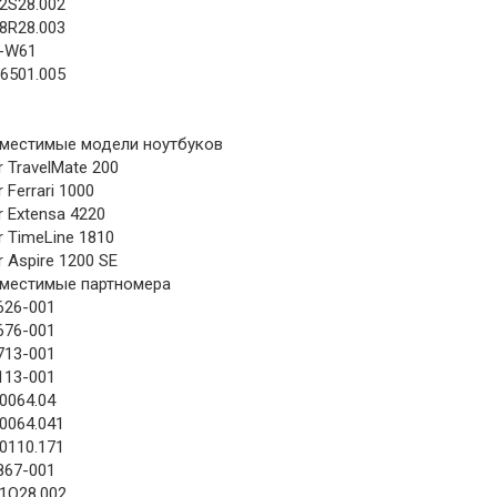
42S28.002
48R28.003
-W61
06501.005
местимые модели ноутбуков
r TravelMate 200
 Ferrari 1000
r Extensa 4220
r TimeLine 1810
r Aspire 1200 SE
местимые партномера
626-001
676-001
713-001
113-001
10064.04
10064.041
10110.171
867-001
41Q28.002