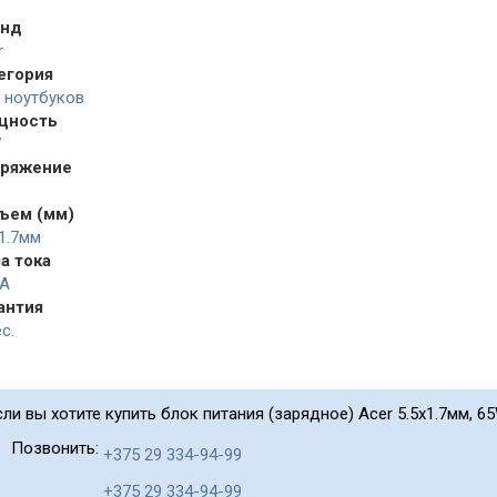
енд
r
егория
 ноутбуков
щность
W
ряжение
ъем (мм)
x1.7мм
а тока
2A
антия
с.
сли вы хотите купить блок питания (зарядное) Acer 5.5x1.7мм, 65
Позвонить:
+375 29 334-94-99
+375 29 334-94-99