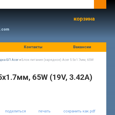
корзина
l.com
Контакты
Вакансии
дка БП Acer
»
Блок питания (зарядное) Acer 5.5x1.7мм, 65W
5x1.7мм, 65W (19V, 3.42A)
поделиться
печать
сохранить как pdf