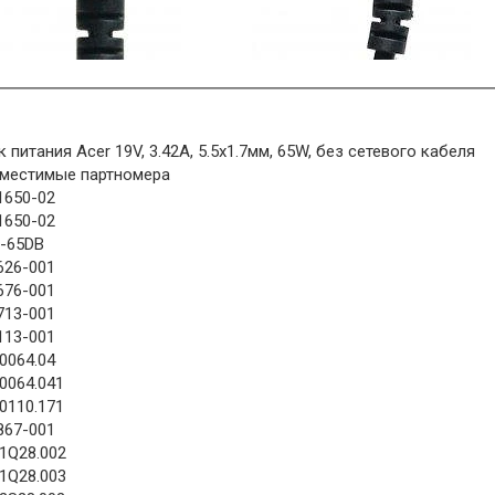
к питания Acer 19V, 3.42A, 5.5x1.7мм, 65W, без сетевого кабеля
местимые партномера
1650-02
1650-02
-65DB
626-001
676-001
713-001
113-001
10064.04
10064.041
10110.171
867-001
41Q28.002
41Q28.003