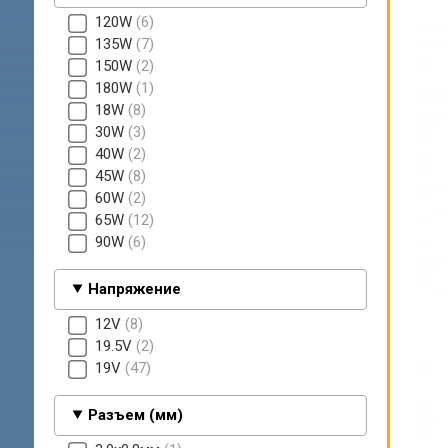
120W
6
135W
7
150W
2
180W
1
18W
8
30W
3
40W
2
45W
8
60W
2
65W
12
90W
6
Напряжение
12V
8
19.5V
2
19V
47
Разъем (мм)