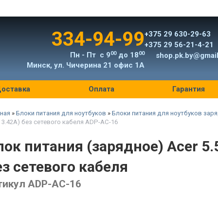
334-94-99
+375 29 630-29-63
+375 29 56-21-4-21
00
00
Пн - Пт с 9
до 18
shop.pk.by@gmai
Минск, ул. Чичерина 21 офис 1А
оставка
Оплата
Гарантия
ная
»
Блоки питания для ноутбуков
»
Блоки питания для ноутбуков заря
, 3.42A) без сетевого кабеля ADP-AC-16
лок питания (зарядное) Acer 5.
ез сетевого кабеля
тикул ADP-AC-16