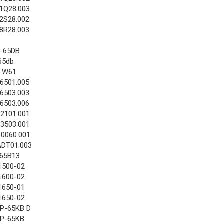
41Q28.003
42S28.002
48R28.003
-65DB
65db
-W61
06501.005
06503.003
06503.006
T2101.001
T3503.001
.0060.001
ADT01.003
65B13
1500-02
1600-02
1650-01
1650-02
P-65KB D
P-65KB