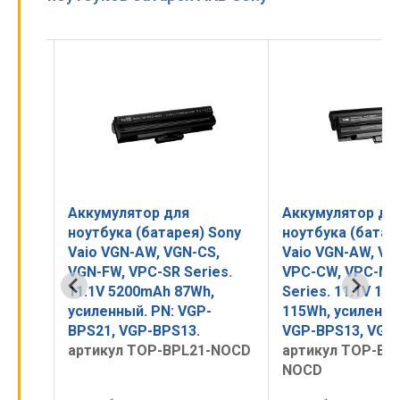
Аккумулятор для
Аккумулятор 
) Sony
ноутбука (батарея) Sony
ноутбука (бат
CS,
Vaio VGN-AW, VGN-CS,
Vaio VGN-SZ, 
ries.
VPC-CW, VPC-M, VPC-SR
AR, VGN-NR Ser
h,
Series. 11.1V 10400mAh
4400mAh PN: G
P-
115Wh, усиленный. PN:
VGP-BPS9/B
VGP-BPS13, VGP-BPS13B.
артикул BPS9
21-NOCD
артикул TOP-BPL21H-
NOCD