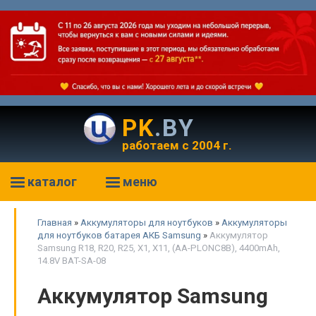
PK
.BY
работаем с 2004 г.
каталог
меню
Главная
»
Аккумуляторы для ноутбуков
»
Аккумуляторы
для ноутбуков батарея АКБ Samsung
»
Аккумулятор
Samsung R18, R20, R25, X1, X11, (AA-PLONC8B), 4400mAh,
14.8V BAT-SA-08
Аккумулятор Samsung