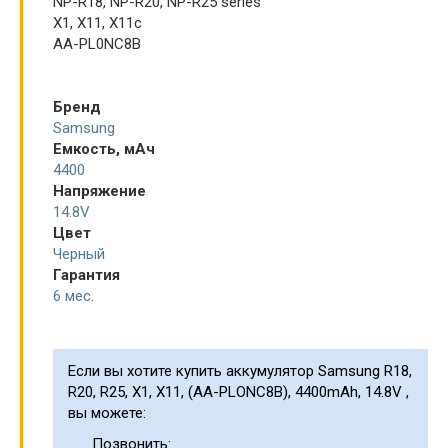
NP-R18, NP-R20, NP-R25 series
X1, X11, X11c
AA-PL0NC8B
Бренд
Samsung
Емкость, мАч
4400
Напряжение
14.8V
Цвет
Черный
Гарантия
6 мес.
Если вы хотите купить аккумулятор Samsung R18,
R20, R25, X1, X11, (AA-PLONC8B), 4400mAh, 14.8V ,
вы можете:
Позвонить: