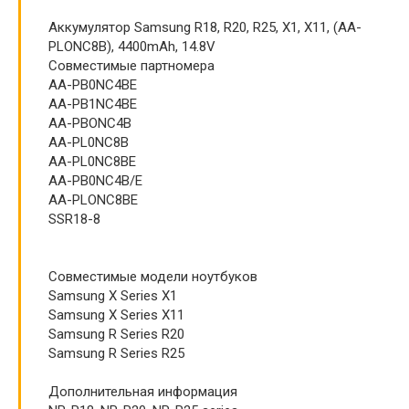
Аккумулятор Samsung R18, R20, R25, X1, X11, (AA-
PLONC8B), 4400mAh, 14.8V
Совместимые партномера
AA-PB0NC4BE
AA-PB1NC4BE
AA-PBONC4B
AA-PL0NC8B
AA-PL0NC8BE
AA-PB0NC4B/E
AA-PLONC8BE
SSR18-8
Совместимые модели ноутбуков
Samsung X Series X1
Samsung X Series X11
Samsung R Series R20
Samsung R Series R25
Дополнительная информация