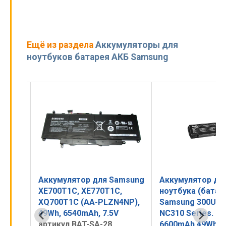
Ещё из раздела
Аккумуляторы для
ноутбуков батарея АКБ Samsung
amsung
Аккумулятор для Samsung
Аккумулятор дл
0,
XE700T1C, XE770T1C,
ноутбука (батар
0,
XQ700T1C (AA-PLZN4NP),
Samsung 300U, N
0,
49Wh, 6540mAh, 7.5V
NC310 Series. 7.
артикул BAT-SA-28
6600mAh 49Wh,