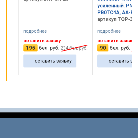
00mAh,
усиленный. PN: 
PB0TC4A, AA-PL
артикул TOP-30
подробнее
подробнее
оставить заявку
оставить заявку
195
бел. руб.
90
бел. руб.
 руб.
234
бел. руб.
10
оставить заявку
оставить зая