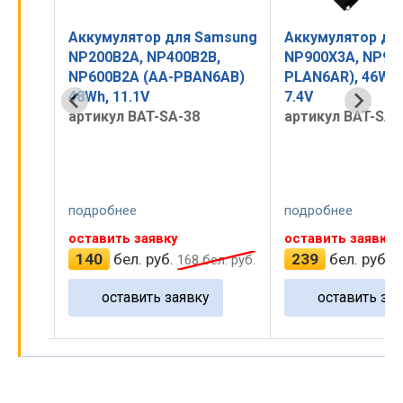
amsung
Аккумулятор для Samsung
Аккумулятор дл
50
NP200B2A, NP400B2B,
NP900X3A, NP930
mAh,
NP600B2A (AA-PBAN6AB)
PLAN6AR), 46Wh,
48Wh, 11.1V
7.4V
артикул BAT-SA-38
артикул BAT-SA-
подробнее
подробнее
оставить заявку
оставить заявку
140
бел. руб.
239
бел. руб.
 руб.
168
бел. руб.
2
оставить заявку
оставить зая