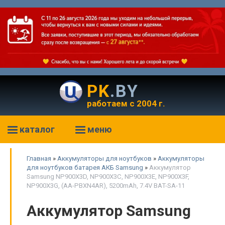
PK
.BY
работаем с 2004 г.
каталог
меню
Главная
»
Аккумуляторы для ноутбуков
»
Аккумуляторы
для ноутбуков батарея АКБ Samsung
»
Аккумулятор
Samsung NP900X3D, NP900X3C, NP900X3E, NP900X3F,
NP900X3G, (AA-PBXN4AR), 5200mAh, 7.4V BAT-SA-11
Аккумулятор Samsung