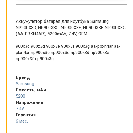
Аккумулятор батарея для ноутбука Samsung
NP900X3D, NP900X3C, NP900X3E, NP900X3F, NP900X3G,
(AA-PBXN4AR), 5200mAh, 7.4V, OEM
900x3c 900x3d 900x3e 900x3f 900x3g aa-pbxn4ar aa-
plxn4ar np900x3c np900x3c np900x3d np900x3e
np900x3f np900x3g
Бренд
Samsung
Емкость, мАч
5200
Напряжение
7.4V
Гарантия
6 мес.