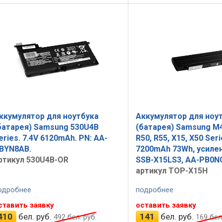
ккумулятор для ноутбука
Аккумулятор для ноу
батарея) Samsung 530U4B
(батарея) Samsung M4
eries. 7.4V 6120mAh. PN: AA-
R50, R55, X15, X50 Seri
BYN8AB.
7200mAh 73Wh, усилен
ртикул 530U4B-OR
SSB-X15LS3, AA-PB0N
артикул TOP-X15H
одробнее
подробнее
ставить заявку
оставить заявку
410
бел. руб.
141
бел. руб.
492
бел. руб.
169
бел.