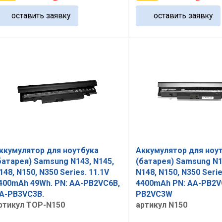
оставить заявку
оставить заявку
ккумулятор для ноутбука
Аккумулятор для ноу
батарея) Samsung N143, N145,
(батарея) Samsung N1
148, N150, N350 Series. 11.1V
N148, N150, N350 Serie
400mAh 49Wh. PN: AA-PB2VC6B,
4400mAh PN: AA-PB2V
A-PB3VC3B.
PB2VC3W
ртикул TOP-N150
артикул N150