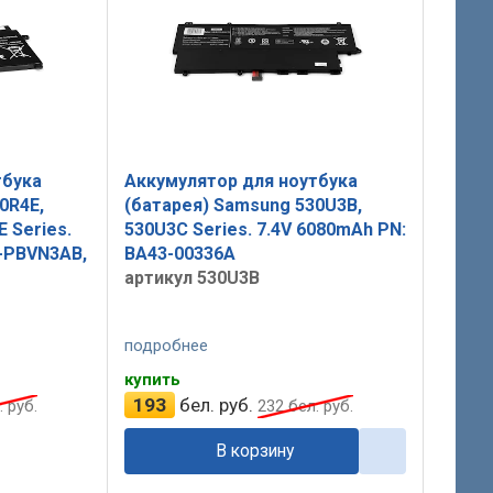
тбука
Аккумулятор для ноутбука
0R4E,
(батарея) Samsung 530U3B,
E Series.
530U3C Series. 7.4V 6080mAh PN:
A-PBVN3AB,
BA43-00336A
артикул 530U3B
подробнее
купить
193
бел. руб.
 руб.
232
бел. руб.
В корзину