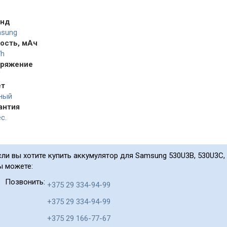
енд
sung
ость, мАч
h
ряжение
V
ет
ный
антия
с.
сли вы хотите купить аккумулятор для Samsung 530U3B, 530U3C, 
ы можете:
Позвонить:
+375 29 334-94-99
+375 29 334-94-99
+375 29 166-77-67