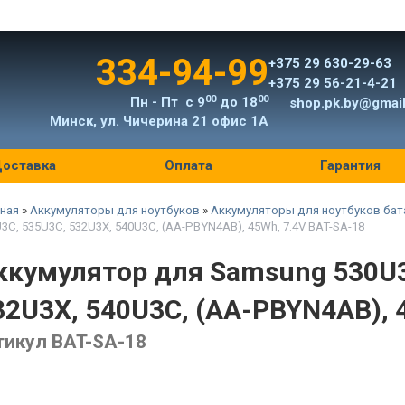
334-94-99
+375 29 630-29-63
+375 29 56-21-4-21
00
00
Пн - Пт с 9
до 18
shop.pk.by@gmai
Минск, ул. Чичерина 21 офис 1А
оставка
Оплата
Гарантия
ная
»
Аккумуляторы для ноутбуков
»
Аккумуляторы для ноутбуков бат
3C, 535U3C, 532U3X, 540U3C, (AA-PBYN4AB), 45Wh, 7.4V BAT-SA-18
ккумулятор для Samsung 530U3
32U3X, 540U3C, (AA-PBYN4AB), 
тикул BAT-SA-18