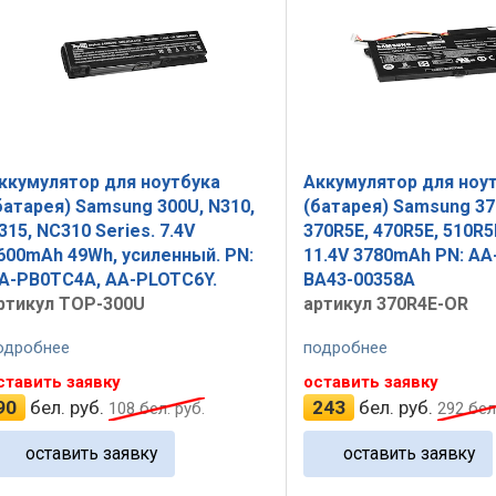
ккумулятор для ноутбука
Аккумулятор для ноу
батарея) Samsung 300U, N310,
(батарея) Samsung 37
315, NC310 Series. 7.4V
370R5E, 470R5E, 510R5
600mAh 49Wh, усиленный. PN:
11.4V 3780mAh PN: A
A-PB0TC4A, AA-PLOTC6Y.
BA43-00358A
ртикул TOP-300U
артикул 370R4E-OR
одробнее
подробнее
ставить заявку
оставить заявку
90
бел. руб.
243
бел. руб.
108
бел. руб.
292
бел.
оставить заявку
оставить заявку