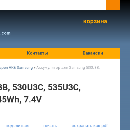
корзина
l.com
Контакты
Вакансии
арея АКБ Samsung
»
Аккумулятор для Samsung 530U3B,
B, 530U3C, 535U3C,
45Wh, 7.4V
поделиться
печать
сохранить как pdf