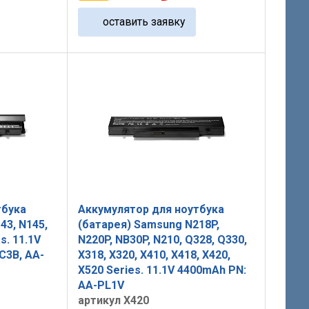
оставить заявку
тбука
Аккумулятор для ноутбука
43, N145,
(батарея) Samsung N218P,
s. 11.1V
N220P, NB30P, N210, Q328, Q330,
C3B, AA-
X318, X320, X410, X418, X420,
X520 Series. 11.1V 4400mAh PN:
AA-PL1V
артикул X420