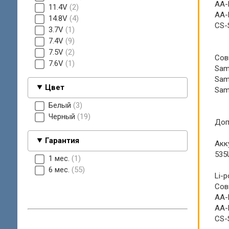
AA-
11.4V
2
AA-
14.8V
4
CS-
3.7V
1
7.4V
9
7.5V
2
Сов
7.6V
1
Sam
Sam
Цвет
Sam
Белый
3
Черный
19
Доп
Гарантия
Акк
535
1 мес.
1
6 мес.
55
Li-p
Сов
AA-
AA-
CS-