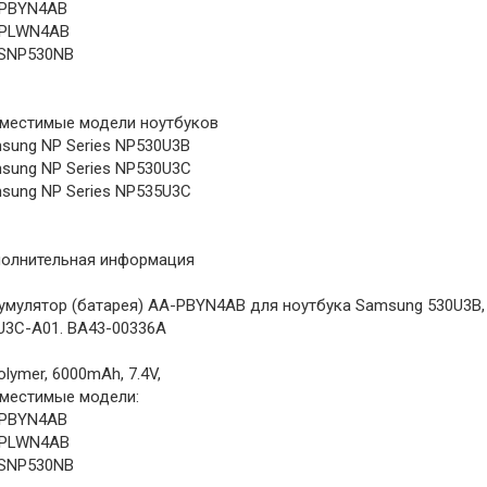
PBYN4AB
PLWN4AB
SNP530NB
местимые модели ноутбуков
sung NP Series NP530U3B
sung NP Series NP530U3C
sung NP Series NP535U3C
олнительная информация
умулятор (батарея) AA-PBYN4AB для ноутбука Samsung 530U3B, 
U3C-A01. BA43-00336A
olymer, 6000mAh, 7.4V,
местимые модели:
PBYN4AB
PLWN4AB
SNP530NB