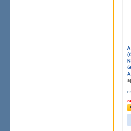
А
(
N
6
A
а
п
о