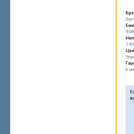
Бр
Sam
Емк
45W
Нап
7.4
Цв
Чер
Гар
6 ме
Е
в