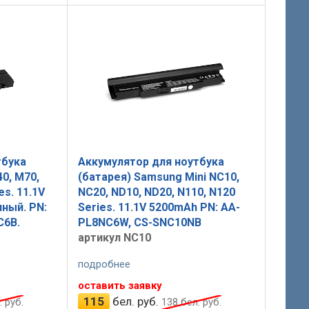
тбука
Аккумулятор для ноутбука
0, M70,
(батарея) Samsung Mini NC10,
es. 11.1V
NC20, ND10, ND20, N110, N120
ный. PN:
Series. 11.1V 5200mAh PN: AA-
C6B.
PL8NC6W, CS-SNC10NB
артикул NC10
подробнее
оставить заявку
115
бел. руб.
 руб.
138
бел. руб.