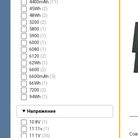
4400mAh
11
45Wh
2
48Wh
2
5200
2
5800
1
5900
1
6000
1
6080
1
6120
2
62Wh
1
6600
2
6600mAh
5
66Wh
1
7200
2
94Wh
1
Напряжение
10.8V
1
11.11v
1
Сов
11.1V
35