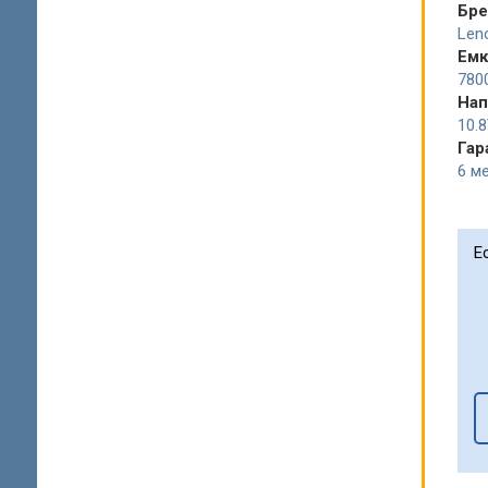
Бр
Len
Емк
780
Нап
10.
Гар
6 ме
Е