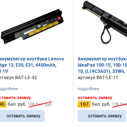
ккумулятор ноутбука Lenovo
Аккумулятор ноутбук
dge 13, E30, E31, 4400mAh,
IdeaPad 100-15, 100-15
1.1V
10, (L14C3A01), 33Wh, 
ртикул BAT-LE-42
артикул BAT-LE-11
одробнее
подробнее
ставить заявку
оставить заявку
90
бел. руб.
107
бел. руб.
108
бел. руб.
128
бел.
оставить заявку
оставить заявку