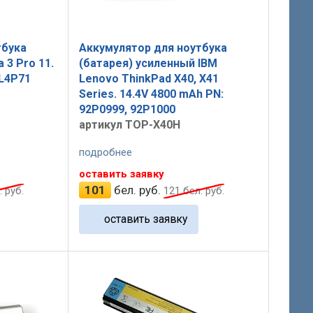
тбука
Аккумулятор для ноутбука
 3 Pro 11.
(батарея) усиленный IBM
4L4P71
Lenovo ThinkPad X40, X41
Series. 14.4V 4800 mAh PN:
92P0999, 92P1000
артикул TOP-X40H
подробнее
оставить заявку
101
бел. руб.
 руб.
121
бел. руб.
оставить заявку