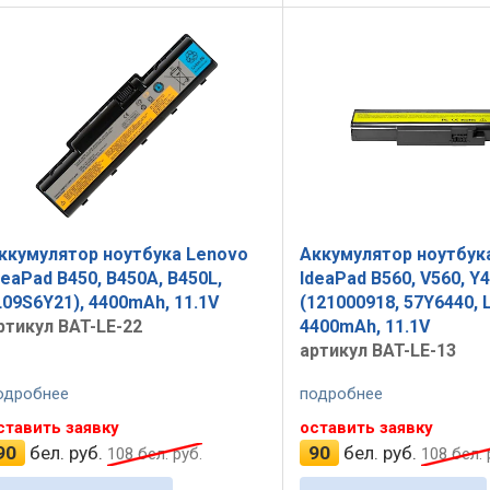
ккумулятор ноутбука Lenovo
Аккумулятор ноутбук
deaPad B450, B450A, B450L,
IdeaPad B560, V560, Y4
L09S6Y21), 4400mAh, 11.1V
(121000918, 57Y6440, 
ртикул BAT-LE-22
4400mAh, 11.1V
артикул BAT-LE-13
одробнее
подробнее
ставить заявку
оставить заявку
90
бел. руб.
90
бел. руб.
108
бел. руб.
108
бел. 