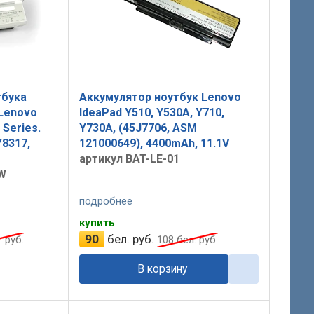
тбука
Аккумулятор ноутбук Lenovo
 Lenovo
IdeaPad Y510, Y530A, Y710,
 Series.
Y730A, (45J7706, ASM
Y8317,
121000649), 4400mAh, 11.1V
артикул BAT-LE-01
W
подробнее
купить
90
бел. руб.
 руб.
108
бел. руб.
В корзину