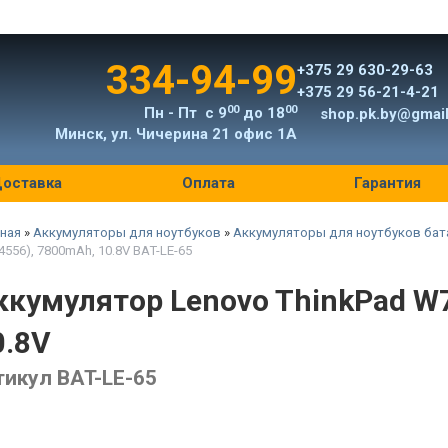
334-94-99
+375 29 630-29-63
+375 29 56-21-4-21
00
00
Пн - Пт с 9
до 18
shop.pk.by@gmai
Минск, ул. Чичерина 21 офис 1А
оставка
Оплата
Гарантия
ная
»
Аккумуляторы для ноутбуков
»
Аккумуляторы для ноутбуков бат
4556), 7800mAh, 10.8V BAT-LE-65
ккумулятор Lenovo ThinkPad W7
0.8V
тикул BAT-LE-65