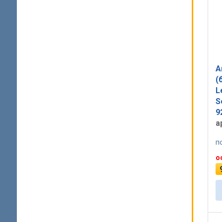
А
(
L
S
9
а
п
о