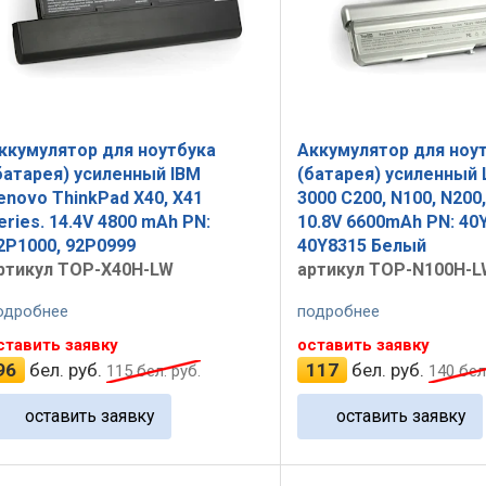
ккумулятор для ноутбука
Аккумулятор для ноу
батарея) усиленный IBM
(батарея) усиленный
enovo ThinkPad X40, X41
3000 C200, N100, N200,
eries. 14.4V 4800 mAh PN:
10.8V 6600mAh PN: 40
2P1000, 92P0999
40Y8315 Белый
ртикул TOP-X40H-LW
артикул TOP-N100H-L
одробнее
подробнее
ставить заявку
оставить заявку
96
бел. руб.
117
бел. руб.
115
бел. руб.
140
бел.
оставить заявку
оставить заявку