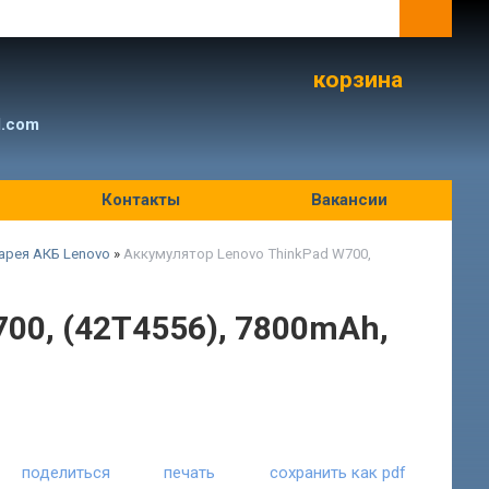
корзина
l.com
Контакты
Вакансии
арея АКБ Lenovo
»
Аккумулятор Lenovo ThinkPad W700,
00, (42T4556), 7800mAh,
поделиться
печать
сохранить как pdf