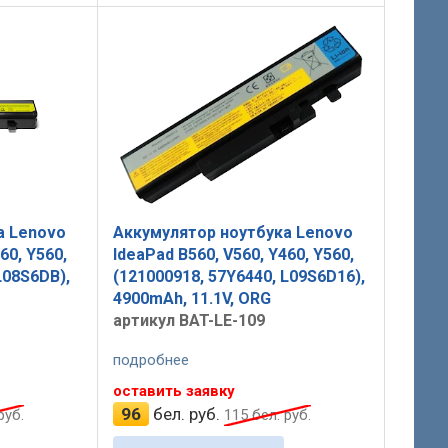
а Lenovo
Аккумулятор ноутбука Lenovo
60, Y560,
IdeaPad B560, V560, Y460, Y560,
L08S6DB),
(121000918, 57Y6440, L09S6D16),
4900mAh, 11.1V, ORG
артикул BAT-LE-109
подробнее
оставить заявку
96
бел. руб.
руб.
115
бел. руб.