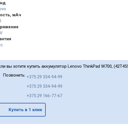
енд
ovo
ость, мАч
0
ряжение
8V
антия
с.
сли вы хотите купить аккумулятор Lenovo ThinkPad W700, (42T455
Позвонить:
+375 29 334-94-99
+375 29 334-94-99
+375 29 166-77-67
Купить в 1 клик