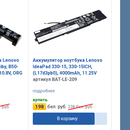
а Lenovo
Аккумулятор ноутбука Lenovo
iby, B50-
IdeaPad 330-15, 330-15ICH,
10.8V, ORG
(L17d3pb0), 4000mAh, 11.25V
артикул BAT-LE-209
подробнее
купить
198
бел. руб.
 руб.
238
бел. руб.
В корзину