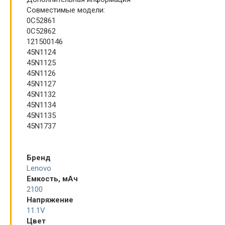
Совместимые модели:
0C52861
0C52862
121500146
45N1124
45N1125
45N1126
45N1127
45N1132
45N1134
45N1135
45N1737
Бренд
Lenovo
Емкость, мАч
2100
Напряжение
11.1V
Цвет