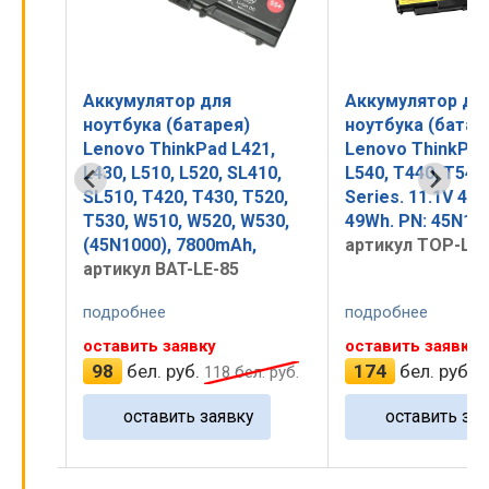
Аккумулятор для
Аккумулятор дл
ноутбука (батарея)
ноутбука (батар
0,
Lenovo ThinkPad L421,
Lenovo ThinkPad
 14,
L430, L510, L520, SL410,
L540, T440, T540
V
SL510, T420, T430, T520,
Series. 11.1V 44
T530, W510, W520, W530,
49Wh. PN: 45N114
(45N1000), 7800mAh,
артикул TOP-L4
артикул BAT-LE-85
подробнее
подробнее
оставить заявку
оставить заявку
98
бел. руб.
174
бел. руб.
л. руб.
118
бел. руб.
2
оставить заявку
оставить зая