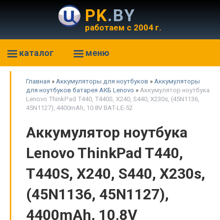
PK
.BY
работаем с 2004 г.
каталог
меню
Главная
»
Аккумуляторы для ноутбуков
»
Аккумуляторы
для ноутбуков батарея АКБ Lenovo
»
Аккумулятор ноутбука
Lenovo ThinkPad T440, T440S, X240, S440, X230s, (45N1136,
45N1127), 4400mAh, 10.8V BAT-LE-52
Аккумулятор ноутбука
Lenovo ThinkPad T440,
T440S, X240, S440, X230s,
(45N1136, 45N1127),
4400mAh, 10.8V