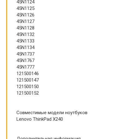
45N1124
45N1125
45N1126
45N1127
45N1128
45N1132
45N1133
45N1134
45N1737
45N1767
45N1777
121500146
121500147
121500150
121500152
Совместимые модели ноутбуков
Lenovo ThinkPad X240
Дополнительная информация