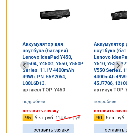
Аккумулятор для
Аккумулятор д
ноутбука (батарея)
ноутбука (бата
0,
Lenovo IdeaPad Y500,
Lenovo IdeaPad
 Y550P
Y510, Y530, Y710, Y730,
Series. 14.4V 2
Ah
V550 Series. 11.1V
32Wh. PN: 12150
4400mAh 49Wh. PN:
L12L4K01.
45J7706, 121000649.
артикул TOP-Z5
артикул TOP-Y510
подробнее
подробнее
оставить заявку
купить
90
бел. руб.
120
бел. руб.
. руб.
108
бел. руб.
оставить заявку
В корзин