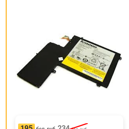
195
234
бел. руб.