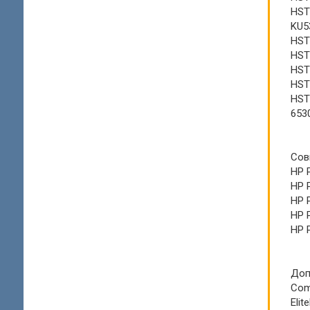
HST
KU5
HST
HST
HST
HST
HST
653
Сов
HP 
HP 
HP 
HP 
HP 
Доп
Com
Elit