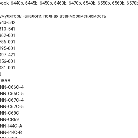
ook: 6440b, 6445b, 6450b, 6460b, 6470b, 6540b, 6550b, 6560b, 6570
умуляторы-аналоги: полная взаимозаменяемость
640-542
310-541
962-001
786-001
295-001
497-421
256-001
031-001
0
08AA
NN-C66C-4
NN-C66C-5
NN-C67C-4
NN-C67C-5
NN-C68C
NN-CB69
NN-I44C-A
NN-I44C-B