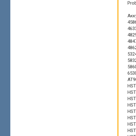
Prob
Акк
458
463
482
484
486
532
583
586
653
AT9
HST
HST
HST
HST
HST
HST
HST
HST