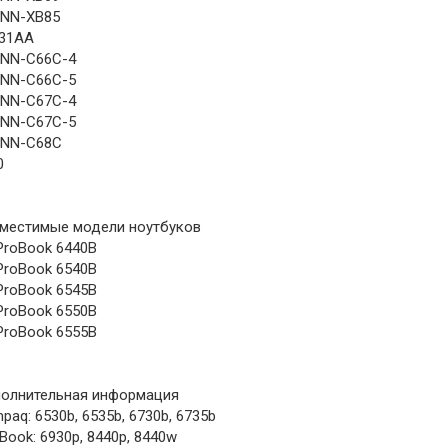
NN-XB85
31AA
NN-C66C-4
NN-C66C-5
NN-C67C-4
NN-C67C-5
NN-C68C
0
местимые модели ноутбуков
ProBook 6440B
ProBook 6540B
ProBook 6545B
ProBook 6550B
ProBook 6555B
олнительная информация
paq: 6530b, 6535b, 6730b, 6735b
eBook: 6930p, 8440p, 8440w