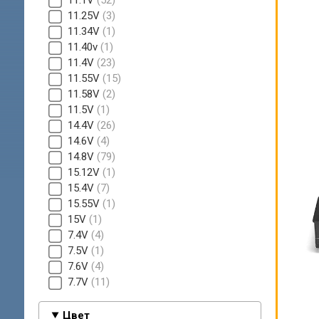
11.1V
52
11.25V
3
11.34V
1
11.40v
1
11.4V
23
11.55V
15
11.58V
2
11.5V
1
14.4V
26
14.6V
4
14.8V
79
15.12V
1
15.4V
7
15.55V
1
15V
1
7.4V
4
7.5V
1
7.6V
4
7.7V
11
Цвет