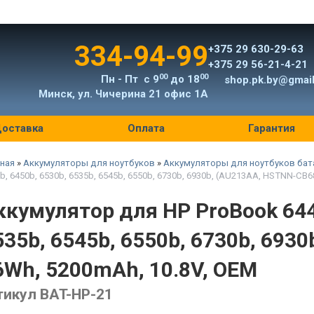
334-94-99
+375 29 630-29-63
+375 29 56-21-4-21
00
00
Пн - Пт с 9
до 18
shop.pk.by@gmai
Минск, ул. Чичерина 21 офис 1А
оставка
Оплата
Гарантия
ная
»
Аккумуляторы для ноутбуков
»
Аккумуляторы для ноутбуков бат
b, 6450b, 6530b, 6535b, 6545b, 6550b, 6730b, 6930b, (AU213AA, HSTNN-CB6
ккумулятор для HP ProBook 6440
535b, 6545b, 6550b, 6730b, 693
6Wh, 5200mAh, 10.8V, OEM
тикул BAT-HP-21