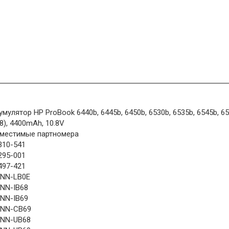
умулятор HP ProBook 6440b, 6445b, 6450b, 6530b, 6535b, 6545b, 65
8), 4400mAh, 10.8V
местимые партномера
310-541
295-001
497-421
NN-LB0E
NN-IB68
NN-IB69
NN-CB69
NN-UB68