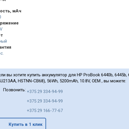
ость, мАч
0
ряжение
8V
ет
ный
антия
с.
сли вы хотите купить аккумулятор для HP ProBook 6440b, 6445b, 64
AU213AA, HSTNN-CB68), 56Wh, 5200mAh, 10.8V, OEM , вы можете:
Позвонить:
+375 29 334-94-99
+375 29 334-94-99
+375 29 166-77-67
Купить в 1 клик