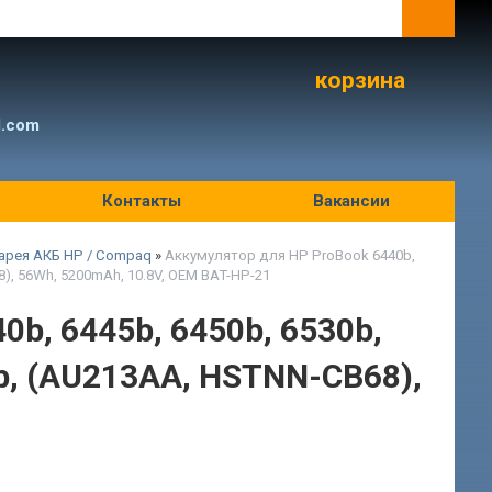
корзина
l.com
Контакты
Вакансии
арея АКБ HP / Compaq
»
Аккумулятор для HP ProBook 6440b,
8), 56Wh, 5200mAh, 10.8V, OEM BAT-HP-21
b, 6445b, 6450b, 6530b,
0b, (AU213AA, HSTNN-CB68),