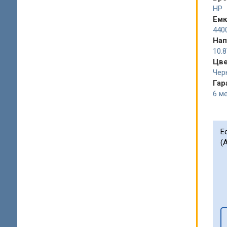
HP
Емк
440
Нап
10.
Цв
Чер
Гар
6 ме
Е
(