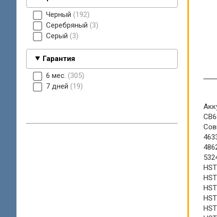
Черный
192
Серебряный
3
Серый
3
Гарантия
6 мес.
305
7 дней
19
Акк
CB6
Сов
463
486
532
HST
HST
HST
HST
HST