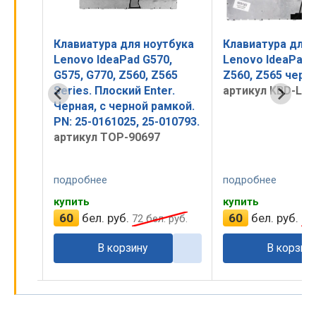
тбука
Клавиатура для ноутбука
Клавиатура для 
, G565
Lenovo IdeaPad G570,
Lenovo IdeaPad 
G575, G770, Z560, Z565
Z560, Z565 черн
Series. Плоский Enter.
артикул KBD-LE-
Черная, с черной рамкой.
PN: 25-0161025, 25-010793.
артикул TOP-90697
подробнее
подробнее
купить
купить
60
бел. руб.
60
бел. руб.
руб.
72
бел. руб.
72
В корзину
В корзин