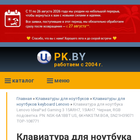
PK
.BY
работаем с 2004 г.
каталог
меню
Главная
»
Клавиатуры для ноутбуков
»
Клавиатуры для
ноутбуков keyboard Lenovo
»
Клавиатура для ноутбука
Lenovo IdeaPad Gaming 3 15ARH7, 15IAH7. Черная, RGB
подсветка. PN: NSK-6A1BBT US, 6K+NKSTM.BOA, SN21H39071
TOP-108771
Клавиатура для ноутбука