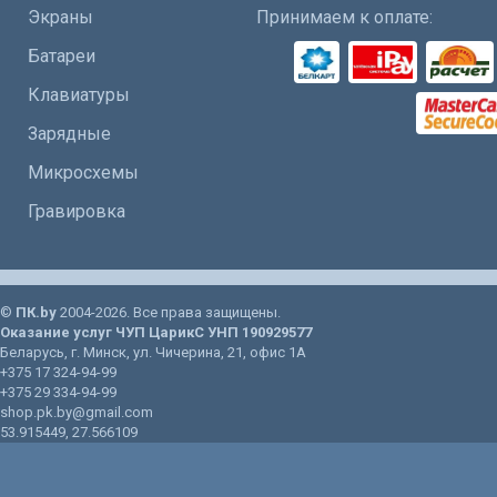
Экраны
Принимаем к оплате:
Батареи
Клавиатуры
Зарядные
Микросхемы
Гравировка
©
ПК.by
2004-2026. Все права защищены.
Оказание услуг
ЧУП ЦарикС
УНП 190929577
Беларусь
, г.
Минск
, ул.
Чичерина, 21
, офис 1А
+375 17 324-94-99
+375 29 334-94-99
shop.pk.by@gmail.com
53.915449
,
27.566109