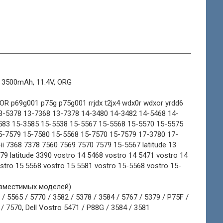
, 3500mAh, 11.4V, ORG
 p69g001 p75g p75g001 rrjdx t2jx4 wdx0r wdxor yrdd6
13-5378 13-7368 13-7378 14-3480 14-3482 14-5468 14-
583 15-3585 15-5538 15-5567 15-5568 15-5570 15-5575
5-7579 15-7580 15-5568 15-7570 15-7579 17-3780 17-
i 7368 7378 7560 7569 7570 7579 15-5567 latitude 13
3379 latitude 3390 vostro 14 5468 vostro 14 5471 vostro 14
stro 15 5568 vostro 15 5581 vostro 15-5568 vostro 15-
овместимых моделей)
 5565 / 5770 / 3582 / 5378 / 3584 / 5767 / 5379 / P75F /
/ 7570, Dell Vostro 5471 / P88G / 3584 / 3581