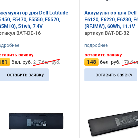
ккумулятор для Dell Latitude
Аккумулятор для Dell 
5450, E5470, E5550, E5570,
E6120, E6220, E6230, E
G5M10), 51wh, 7.4V
(RFJMW), 60Wh, 11.1V
ртикул BAT-DE-16
артикул BAT-DE-32
одробнее
подробнее
ставить заявку
оставить заявку
181
бел. руб.
148
бел. руб.
217
бел. руб.
178
бел.
оставить заявку
оставить заявку