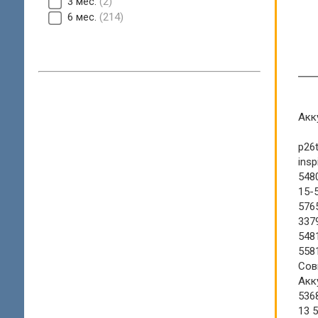
3 мес.
2
6 мес.
214
Акк
p26
ins
548
15-
5765
3379
5481
5581
Сов
Акку
5368
13 