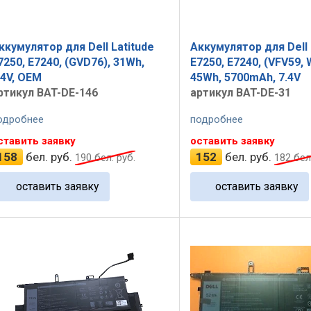
ккумулятор для Dell Latitude
Аккумулятор для Dell 
7250, E7240, (GVD76), 31Wh,
E7250, E7240, (VFV59,
.4V, OEM
45Wh, 5700mAh, 7.4V
ртикул BAT-DE-146
артикул BAT-DE-31
одробнее
подробнее
ставить заявку
оставить заявку
158
бел. руб.
152
бел. руб.
190
бел. руб.
182
бел.
оставить заявку
оставить заявку