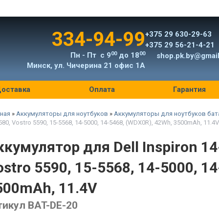
334-94-99
+375 29 630-29-63
+375 29 56-21-4-21
00
00
Пн - Пт с 9
до 18
shop.pk.by@gmai
Минск, ул. Чичерина 21 офис 1А
оставка
Оплата
Гарантия
ная
»
Аккумуляторы для ноутбуков
»
Аккумуляторы для ноутбуков бата
580, Vostro 5590, 15-5568, 14-5000, 14-5468, (WDX0R), 42Wh, 3500mAh, 11.4
ккумулятор для Dell Inspiron 14
ostro 5590, 15-5568, 14-5000, 1
500mAh, 11.4V
тикул BAT-DE-20