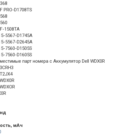
7368
F PRO-D1708TS
5568
7560
F-1508TA
15-5567-D1745A
15-5567-D2645A
15-7560-D1505S
15-7560-D1605S
местимые парт номера с Аккумулятор Dell WDX0R
l 3CRH3
 T2JX4
l WDX0R
l WDXOR
X0R
енд
ость, мАч
0