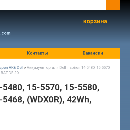
корзина
l.com
Контакты
Вакансии
рея АКБ Dell
»
Аккумулятор для Dell Inspiron 14-5480, 15-5570,
V BAT-DE-20
-5480, 15-5570, 15-5580,
4-5468, (WDX0R), 42Wh,