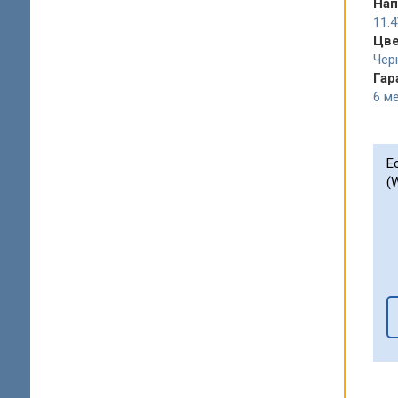
Нап
11.
Цв
Чер
Гар
6 ме
Е
(