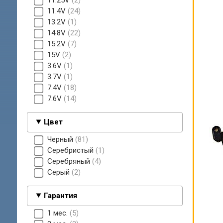
11.25V
2
11.4V
24
13.2V
1
14.8V
22
15.2V
7
15V
2
3.6V
1
3.7V
1
7.4V
18
7.6V
14
Цвет
Черный
81
Серебристый
1
Серебряный
4
Серый
2
Гарантия
1 мес.
5