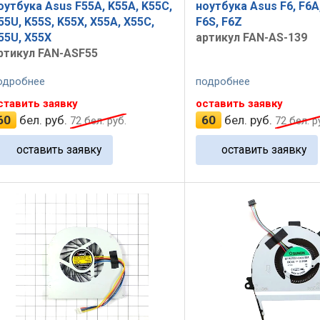
оутбука Asus F55A, K55A, K55C,
ноутбука Asus F6, F6A,
55U, K55S, K55X, X55A, X55C,
F6S, F6Z
55U, X55X
артикул FAN-AS-139
ртикул FAN-ASF55
одробнее
подробнее
ставить заявку
оставить заявку
60
бел. руб.
60
бел. руб.
72
бел. руб.
72
бел. р
оставить заявку
оставить заявку