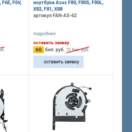
 F6E, F6V,
ноутбука Asus F80, F80S, F80L,
X82, F81, X88
артикул FAN-AS-62
подробнее
оставить заявку
60
бел. руб.
уб.
72
бел. руб.
оставить заявку