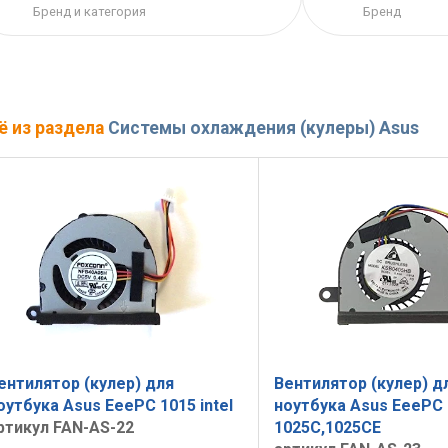
Бренд и категория
Бренд
ё из раздела
Системы охлаждения (кулеры) Asus
ентилятор (кулер) для
Вентилятор (кулер) д
оутбука Asus EeePC 1015 intel
ноутбука Asus EeePC 
ртикул FAN-AS-22
1025C,1025CE