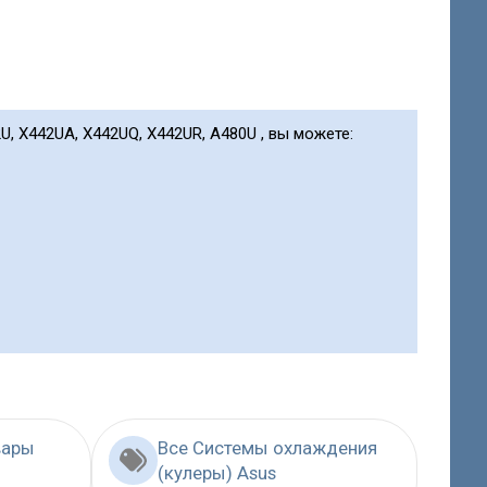
U, X442UA, X442UQ, X442UR, A480U , вы можете:
вары
Все Системы охлаждения
(кулеры) Asus