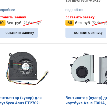
артикул FAN-AS-23
одробнее
подробнее
ставить заявку
оставить заявку
60
бел. руб.
60
бел. руб.
72
бел. руб.
72
бел. р
оставить заявку
оставить заявку
ентилятор (кулер) для
Вентилятор (кулер) д
оутбука Asus ET2702i
ноутбука Asus F301A, 