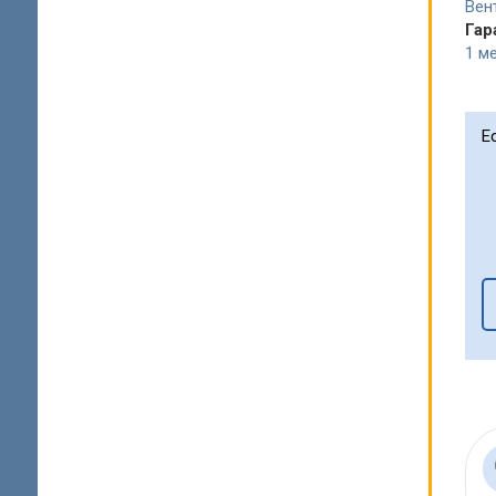
Вен
Гар
1 ме
Е