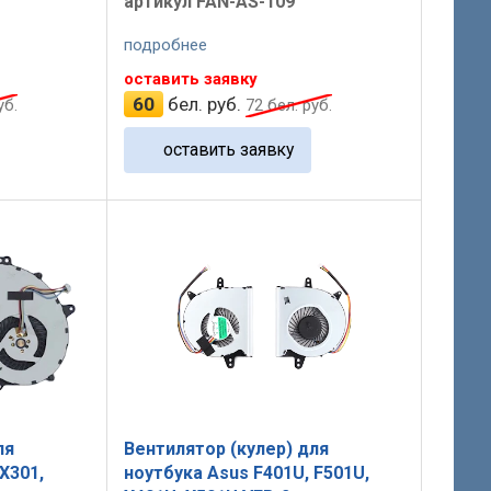
артикул FAN-AS-109
подробнее
оставить заявку
60
бел. руб.
уб.
72
бел. руб.
оставить заявку
ля
Вентилятор (кулер) для
X301,
ноутбука Asus F401U, F501U,