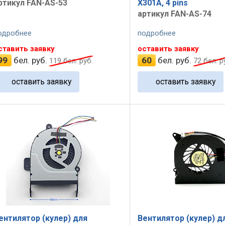
ртикул FAN-AS-53
X301A, 4 pins
артикул FAN-AS-74
одробнее
подробнее
ставить заявку
оставить заявку
99
бел. руб.
60
бел. руб.
119
бел. руб.
72
бел. р
оставить заявку
оставить заявку
ентилятор (кулер) для
Вентилятор (кулер) д