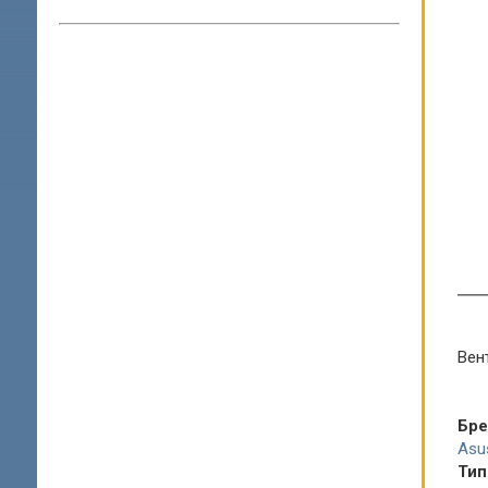
Вен
Бр
Asu
Тип