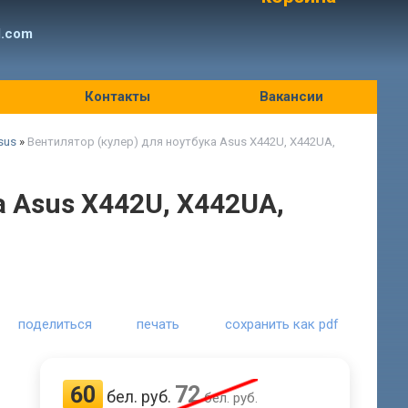
l.com
Контакты
Вакансии
sus
»
Вентилятор (кулер) для ноутбука Asus X442U, X442UA,
а Asus X442U, X442UA,
поделиться
печать
сохранить как pdf
60
72
бел. руб.
бел. руб.