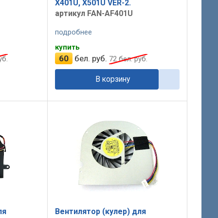
X401U, X501U VER-2.
артикул FAN-AF401U
подробнее
купить
60
бел. руб.
уб.
72
бел. руб.
В корзину
ля
Вентилятор (кулер) для