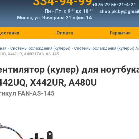
334-94-99
+375 29 56-21-4-21
00
00
Пн - Пт с 9
до 18
shop.pk.by@gmai
Минск, ул. Чичерина 21 офис 1А
оставка
Оплата
Гарантия
ная
»
Системы охлаждения (кулеры)
»
Системы охлаждения (кулеры) A
UQ, X442UR, A480U FAN-AS-145
ентилятор (кулер) для ноутбук
442UQ, X442UR, A480U
тикул FAN-AS-145