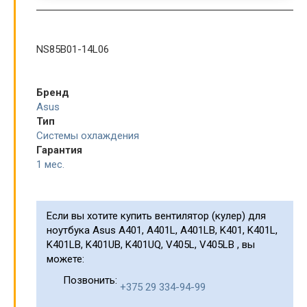
NS85B01-14L06
Бренд
Asus
Тип
Системы охлаждения
Гарантия
1 мес.
Если вы хотите купить вентилятор (кулер) для
ноутбука Asus A401, A401L, A401LB, K401, K401L,
K401LB, K401UB, K401UQ, V405L, V405LB , вы
можете:
Позвонить:
+375 29 334-94-99