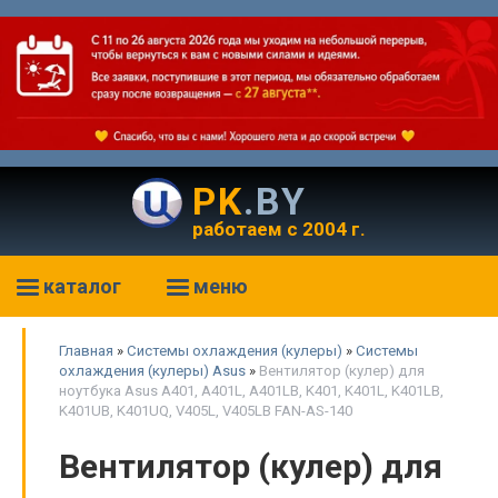
PK
.BY
работаем с 2004 г.
каталог
меню
Главная
»
Системы охлаждения (кулеры)
»
Системы
охлаждения (кулеры) Asus
»
Вентилятор (кулер) для
ноутбука Asus A401, A401L, A401LB, K401, K401L, K401LB,
K401UB, K401UQ, V405L, V405LB FAN-AS-140
Вентилятор (кулер) для