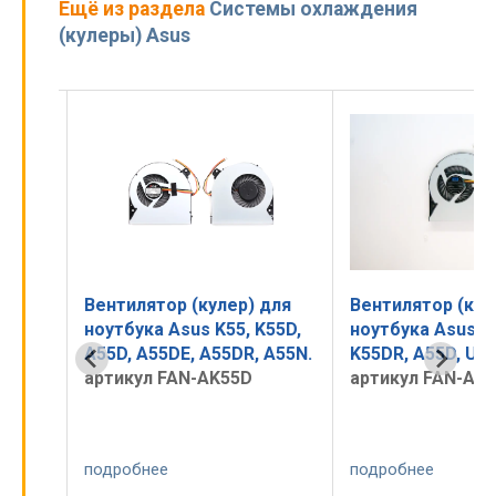
Ещё из раздела
Системы охлаждения
(кулеры) Asus
для
Вентилятор (кулер) для
Вентилятор (кул
A55D,
ноутбука Asus K55, K55D,
ноутбука Asus K
A55D, A55DE, A55DR, A55N.
K55DR, A55D, U5
артикул FAN-AK55D
артикул FAN-AS-
подробнее
подробнее