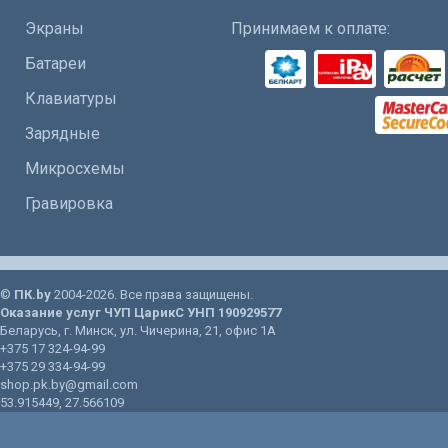
Экраны
Принимаем к оплате:
Батареи
Клавиатуры
Зарядные
Микросхемы
Гравировка
©
ПК.by
2004-2026. Все права защищены.
Оказание услуг
ЧУП ЦарикС
УНП 190929577
Беларусь
, г.
Минск
, ул.
Чичерина, 21
, офис 1А
+375 17 324-94-99
+375 29 334-94-99
shop.pk.by@gmail.com
53.915449
,
27.566109