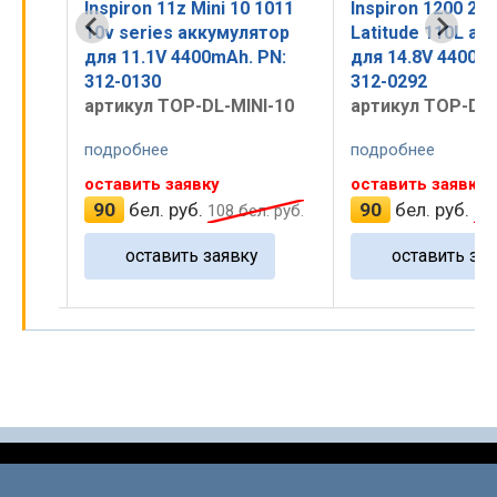
 1011
Inspiron 1200 22001000
Inspiron 1300, B
ятор
Latitude 110L аккумулятор
Latitude 120L Se
 PN:
для 14.8V 4400mAh. PN:
4800mAh PN: KD
312-0292
артикул TOP-D
I-10
артикул TOP-DL1000
подробнее
подробнее
оставить заявку
купить
90
бел. руб.
131
бел. руб.
л. руб.
108
бел. руб.
оставить заявку
В корзи