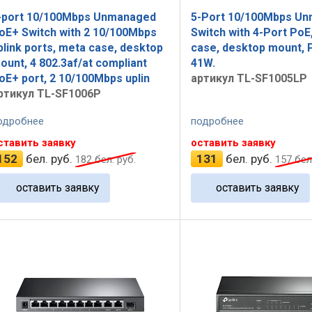
-port 10/100Mbps Unmanaged
5-Port 10/100Mbps U
oE+ Switch with 2 10/100Mbps
Switch with 4-Port PoE
plink ports, meta case, desktop
case, desktop mount, 
ount, 4 802.3af/at compliant
41W.
oE+ port, 2 10/100Mbps uplin
артикул TL-SF1005LP
ртикул TL-SF1006P
одробнее
подробнее
ставить заявку
оставить заявку
152
бел. руб.
131
бел. руб.
182
бел. руб.
157
бел.
оставить заявку
оставить заявку