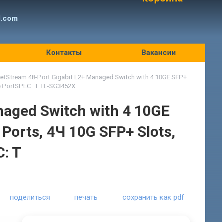
l.com
Контакты
Вакансии
etStream 48-Port Gigabit L2+ Managed Switch with 4 10GE SFP+
e PortSPEC: T TL-SG3452X
naged Switch with 4 10GE
Ports, 4Ч 10G SFP+ Slots,
: T
поделиться
печать
сохранить как pdf