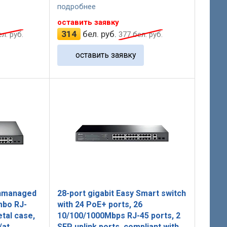
подробнее
оставить заявку
314
бел. руб.
л. руб.
377
бел. руб.
оставить заявку
Unmanaged
28-port gigabit Easy Smart switch
mbo RJ-
with 24 PoE+ ports, 26
etal case,
10/100/1000Mbps RJ-45 ports, 2
/at
SFP uplink ports, compliant with