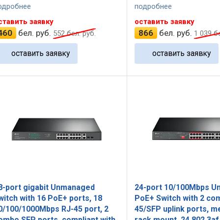
одробнее
подробнее
ставить заявку
оставить заявку
460
бел. руб.
866
бел. руб.
552
бел. руб.
1 039
бе
оставить заявку
оставить заявку
8-port gigabit Unmanaged
24-port 10/100Mbps 
witch with 16 PoE+ ports, 18
PoE+ Switch with 2 co
0/100/1000Mbps RJ-45 port, 2
45/SFP uplink ports, m
ombo SFP ports, compliant with
rack mount, 24 802.3af