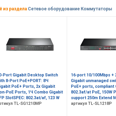
ё из раздела
Сетевое оборудование Коммутаторы
0-Port Gigabit Desktop Switch
16-port 10/100Mbps + 
ith 8-Port PoE+PORT: 8Ч
Gigabit unmanaged swi
igabit PoE+ Ports, 2x Gigabit
PoE+ ports, compliant 
on-PoE Ports, 1Ч Combo Gigabit
802.3af/at PoE, 150W 
FP SlotSPEC: 802.3at/af, 123 W
support 250m Extend M
ртикул TL-SG1210MP
артикул TL-SL1218P