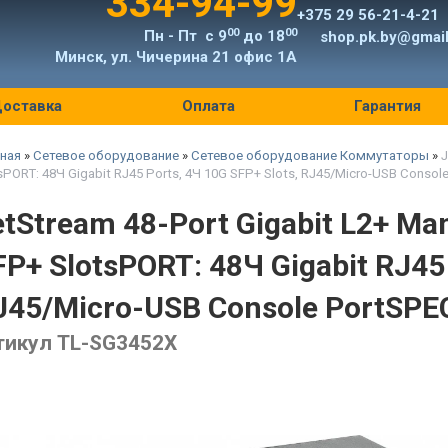
334-94-99
+375 29 56-21-4-21
00
00
Пн - Пт с 9
до 18
shop.pk.by@gmai
Минск, ул. Чичерина 21 офис 1А
оставка
Оплата
Гарантия
ная
»
Сетевое оборудование
»
Сетевое оборудование Коммутаторы
»
J
sPORT: 48Ч Gigabit RJ45 Ports, 4Ч 10G SFP+ Slots, RJ45/Micro-USB Consol
etStream 48-Port Gigabit L2+ Ma
FP+ SlotsPORT: 48Ч Gigabit RJ45 
J45/Micro-USB Console PortSPEC
тикул TL-SG3452X