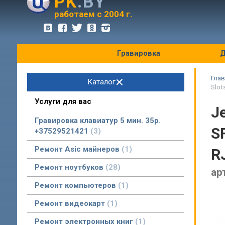
PK
.BY
оптовые цены
работаем с 2004 г.
Гравировка
Д
Глав
Каталог
Slot
Услуги для вас
J
Гравировка клавиатур 5 мин. 35р.
S
+37529521421
3
Ремонт Asic майнеров
1
R
Ремонт ноутбуков
28
ар
Ремонт компьютеров
1
Ремонт видеокарт
1
Ремонт электронных книг
1