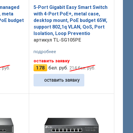
nmanaged
5-Port Gigabit Easy Smart Switch
, meta
with 4-Port PoE+, metal case,
PoE budget
desktop mount, PoE budget 65W,
support 802,1q VLAN, QoS, Port
Isolation, Loop Preventio
артикул TL-SG105PE
подробнее
оставить заявку
178
бел. руб.
 руб.
214
бел. руб.
оставить заявку