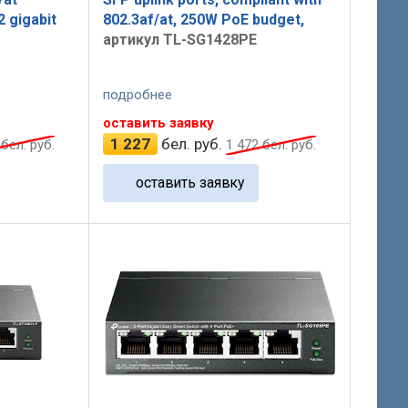
2 gigabit
802.3af/at, 250W PoE budget,
артикул TL-SG1428PE
подробнее
оставить заявку
1 227
бел. руб.
бел. руб.
1 472
бел. руб.
оставить заявку