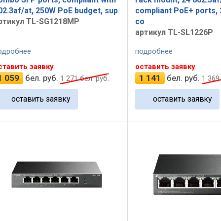
02.3af/at, 250W PoE budget, sup
compliant PoE+ ports, 
ртикул TL-SG1218MP
co
артикул TL-SL1226P
одробнее
подробнее
ставить заявку
оставить заявку
1 059
бел. руб.
1 141
бел. руб.
1 271
бел. руб.
1 369
оставить заявку
оставить заявку