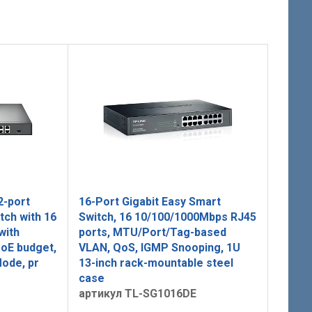
2-port
16-Port Gigabit Easy Smart
tch with 16
Switch, 16 10/100/1000Mbps RJ45
with
ports, MTU/Port/Tag-based
PoE budget,
VLAN, QoS, IGMP Snooping, 1U
ode, pr
13-inch rack-mountable steel
case
артикул TL-SG1016DE