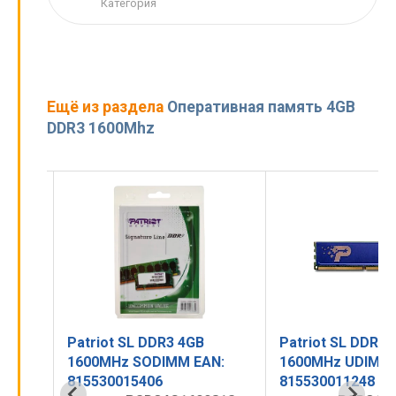
Категория
Ещё из раздела
Оперативная память 4GB
DDR3 1600Mhz
Patriot SL DDR3 4GB
Patriot SL DDR3 
M
1600MHz SODIMM EAN:
1600MHz UDIMM 
815530015406
815530011248