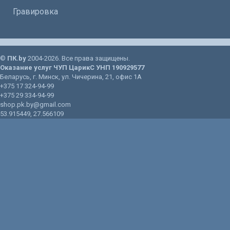
Гравировка
©
ПК.by
2004-2026. Все права защищены.
Оказание услуг
ЧУП ЦарикС
УНП 190929577
Беларусь
, г.
Минск
, ул.
Чичерина, 21
, офис 1А
+375 17 324-94-99
+375 29 334-94-99
shop.pk.by@gmail.com
53.915449
,
27.566109