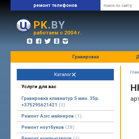
ремонт телефонов
запчасти и комплектующие
PK
.BY
оптовые цены
работаем с 2004 г.
Гравировка
Д
Глав
Каталог
H
Услуги для вас
ар
Гравировка клавиатур 5 мин. 35р.
+375295621421
3
Ремонт Asic майнеров
1
Ремонт ноутбуков
28
Ремонт компьютеров
1