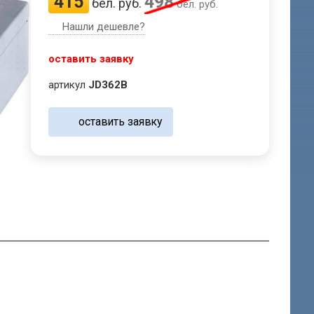
415
498
бел. руб.
бел. руб.
Нашли дешевле?
оставить заявку
артикул
JD362B
оставить заявку