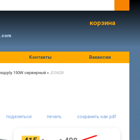
корзина
l.com
Контакты
Вакансии
 supply 150W серверный
»
JD362B
поделиться
печать
сохранить как pdf