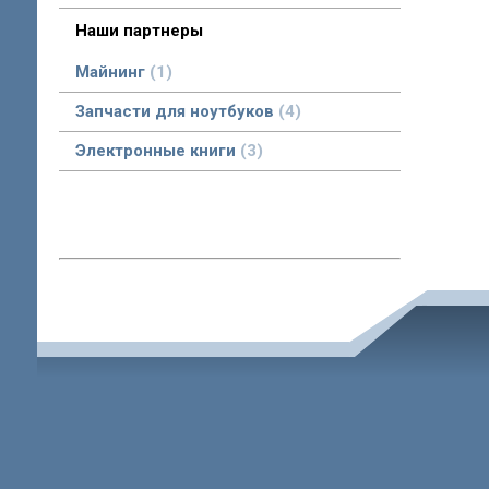
Asic майнеры бу в наличии Минск с доставкой по РБ
Наши партнеры
Майнинг
1
Запчасти для ноутбуков
4
Электронные книги
3