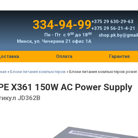
334-94-99
+375 29 630-29-63
+375 29 56-21-4-21
00
00
Пн - Пт с 9
до 18
shop.pk.by@gmai
Минск, ул. Чичерина 21 офис 1А
оставка
Оплата
Гарантия
ная
»
Блоки питания компьютеров
»
Блоки питания компьютеров power
PE X361 150W AC Power Supply
тикул JD362B