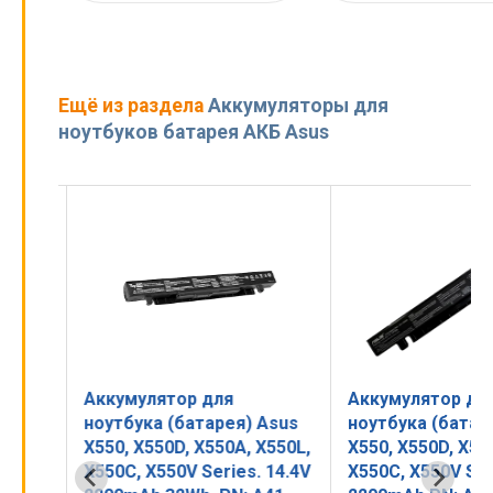
Ещё из раздела
Аккумуляторы для
ноутбуков батарея АКБ Asus
Аккумулятор для
Аккумулятор дл
Asus
ноутбука (батарея) Asus
ноутбука (батар
) PN:
X550, X550D, X550A, X550L,
X550, X550D, X55
X550C, X550V Series. 14.4V
X550C, X550V Ser