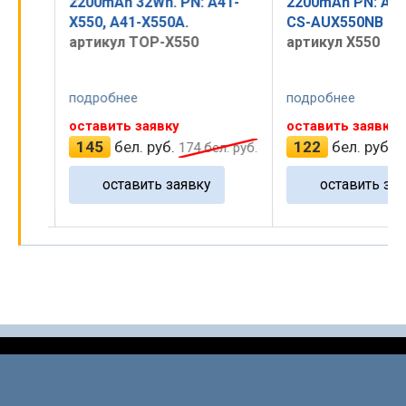
2200mAh 32Wh. PN: A41-
2200mAh PN: A41
X550, A41-X550A.
CS-AUX550NB
артикул TOP-X550
артикул X550
подробнее
подробнее
оставить заявку
оставить заявку
145
бел. руб.
122
бел. руб.
л. руб.
174
бел. руб.
1
оставить заявку
оставить зая