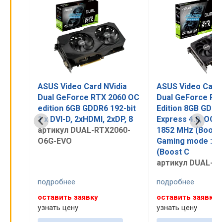
ia
ASUS Video Card NVidia
ASUS Video Card
60
Dual GeForce RTX 2060 OC
Dual GeForce RT
B
edition 6GB GDDR6 192-bit
Edition 8GB GDDR
ower
1 x DVI-D, 2xHDMI, 2xDP, 8
Express 4.0, OC 
артикул DUAL-RTX2060-
1852 MHz (Boost 
60S-
O6G-EVO
Gaming mode : 1
(Boost C
артикул DUAL-R
подробнее
подробнее
оставить заявку
оставить заявку
узнать цену
узнать цену