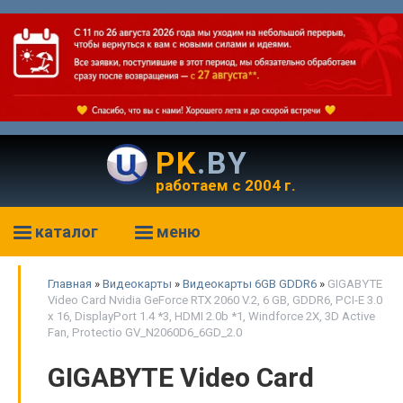
PK
.BY
работаем с 2004 г.
каталог
меню
Главная
»
Видеокарты
»
Видеокарты 6GB GDDR6
»
GIGABYTE
Video Card Nvidia GeForce RTX 2060 V.2, 6 GB, GDDR6, PCI-E 3.0
x 16, DisplayPort 1.4 *3, HDMI 2.0b *1, Windforce 2X, 3D Active
Fan, Protectio GV_N2060D6_6GD_2.0
GIGABYTE Video Card