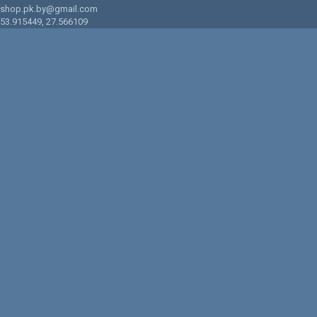
shop.pk.by@gmail.com
53.915449
,
27.566109