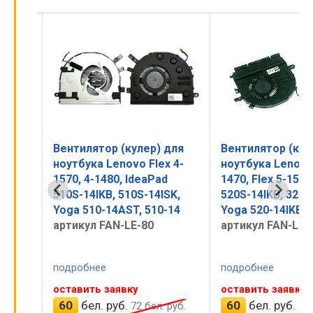
для
Вентилятор (кулер) для
Вентилятор (кул
0,
ноутбука Lenovo Flex 4-
ноутбука Lenovo 
,
1570, 4-1480, IdeaPad
1470, Flex 5-1570
A,
510S-14IKB, 510S-14ISK,
520S-14IKB, 320S
0A
Yoga 510-14AST, 510-14
Yoga 520-14IKB
артикул FAN-LE-80
артикул FAN-LE-
подробнее
подробнее
оставить заявку
оставить заявку
60
бел. руб.
60
бел. руб.
руб.
72
бел. руб.
72