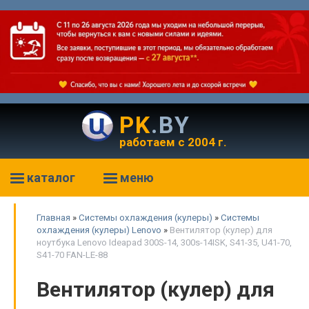
PK
.BY
работаем с 2004 г.
каталог
меню
Главная
»
Системы охлаждения (кулеры)
»
Системы
охлаждения (кулеры) Lenovo
»
Вентилятор (кулер) для
ноутбука Lenovo Ideapad 300S-14, 300s-14ISK, S41-35, U41-70,
S41-70 FAN-LE-88
Вентилятор (кулер) для