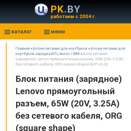
PK
.BY
работаем с 2004 г.
каталог
меню
Главная
»
Блоки питания для ноутбуков
»
Блоки питания для
ноутбуков зарядка БП Lenovo / IBM
»
Блок питания
(зарядное) Lenovo прямоугольный разъем, 65W (20V, 3.25A)
без сетевого кабеля, ORG (square shape) ADP-LE-62
Блок питания (зарядное)
Lenovo прямоугольный
разъем, 65W (20V, 3.25A)
без сетевого кабеля, ORG
(square shape)