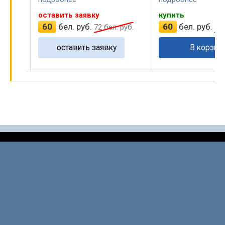
оставить заявку
купить
60
бел. руб.
60
бел. руб.
л. руб.
72
бел. руб.
72
оставить заявку
В корзин