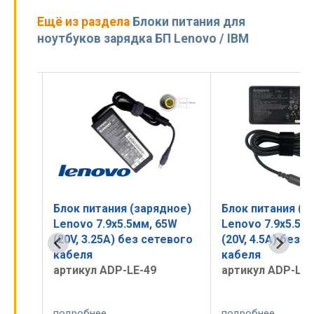
Ещё из раздела
Блоки питания для
ноутбуков зарядка БП Lenovo / IBM
ное)
Блок питания (зарядное)
Блок питания (з
70W
Lenovo 7.9x5.5мм, 65W
Lenovo 7.9x5.5м
вого
(20V, 3.25A) без сетевого
(20V, 4.5A) без 
pe)
кабеля
кабеля
артикул ADP-LE-49
артикул ADP-LE-
подробнее
подробнее