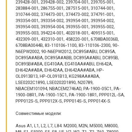
239428-001, 239428-002, 239704-001, 239705-001,
283884-001, 286755-001, 287515-001, 310744-001,
310744-002, 374473-001, 374473-002, 374791-001,
393354-001, 393354-002, 393954-001, 393954-002,
393954-003, 393954-004, 393955-001, 393955-002,
393955-003, 394224-001, 402018-001, 409515-001,
432309-001, 432310-001, 458220-001, 6708BA0036B,
6708BA0044B, 83-110106-1100, 83-110106-2300, 90-
N6EPW2002, 90-N6EPW2012, DC895#ABU, DC895A,
DC895A#ABA, DC895A#ABB, DC895A#ABU, DC895B,
DC895B#ABA, EG410AA, EG410AA#ABU, EH642A,
EH642A#ABA, EH642AA, EH642AA#ABA, HP-
OL0913B13, HP-OL091B13, KG298AA#ABA,
LSE0202C1890, LSE0202D1890, N20789,
NBACEM101094, NBACEM2746AD, PA-1900-05C1, PA-
1900-08R1, PA-1900-15C1, PA-1900-18R1, PPP012L-SA,
PPP012S-S, PPP012X-S, PPP014S-S, PPP014X-S.
Совместимые модели:
Asus A1, L1, L2, L7, L84. M2000, M2N, M5000, M8000,