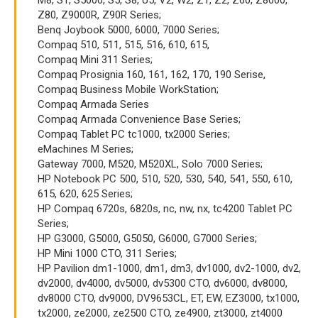
M8, S1, S5000, S5, S8, U5, V2, W2, Z1, Z2, Z60, Z8000,
Z80, Z9000R, Z90R Series;
Benq Joybook 5000, 6000, 7000 Series;
Compaq 510, 511, 515, 516, 610, 615,
Compaq Mini 311 Series;
Compaq Prosignia 160, 161, 162, 170, 190 Serise,
Compaq Business Mobile WorkStation;
Compaq Armada Series
Compaq Armada Convenience Base Series;
Compaq Tablet PC tc1000, tx2000 Series;
eMachines M Series;
Gateway 7000, M520, M520XL, Solo 7000 Series;
HP Notebook PC 500, 510, 520, 530, 540, 541, 550, 610,
615, 620, 625 Series;
HP Compaq 6720s, 6820s, nc, nw, nx, tc4200 Tablet PC
Series;
HP G3000, G5000, G5050, G6000, G7000 Series;
HP Mini 1000 CTO, 311 Series;
HP Pavilion dm1-1000, dm1, dm3, dv1000, dv2-1000, dv2,
dv2000, dv4000, dv5000, dv5300 CTO, dv6000, dv8000,
dv8000 CTO, dv9000, DV9653CL, ET, EW, EZ3000, tx1000,
tx2000, ze2000, ze2500 CTO, ze4900, zt3000, zt4000