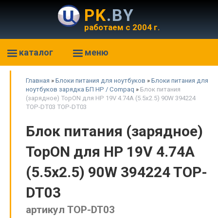
PK
.BY
работаем с 2004 г.
каталог
меню
Главная
»
Блоки питания для ноутбуков
»
Блоки питания для
ноутбуков зарядка БП HP / Compaq
»
Блок питания
(зарядное) TopON для HP 19V 4.74A (5.5x2.5) 90W 394224
TOP-DT03 TOP-DT03
Блок питания (зарядное)
TopON для HP 19V 4.74A
(5.5x2.5) 90W 394224 TOP-
DT03
артикул TOP-DT03