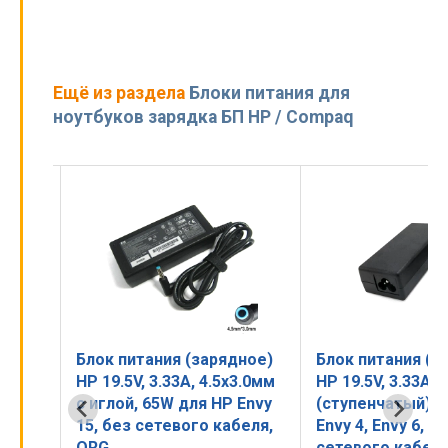
Ещё из раздела
Блоки питания для
ноутбуков зарядка БП HP / Compaq
ное)
Блок питания (зарядное)
Блок питания (з
3.0мм
HP 19.5V, 3.33A, 4.5x3.0мм
HP 19.5V, 3.33A, 
с иглой, 65W для HP Envy
(ступенчатый), 
RG
15, без сетевого кабеля,
Envy 4, Envy 6, б
ORG
сетевого кабеля