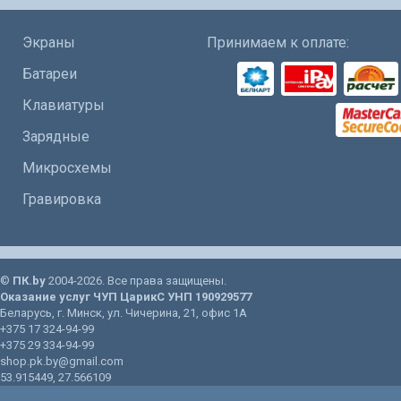
Экраны
Принимаем к оплате:
Батареи
Клавиатуры
Зарядные
Микросхемы
Гравировка
©
ПК.by
2004-2026. Все права защищены.
Оказание услуг
ЧУП ЦарикС
УНП 190929577
Беларусь
, г.
Минск
, ул.
Чичерина, 21
, офис 1А
+375 17 324-94-99
+375 29 334-94-99
shop.pk.by@gmail.com
53.915449
,
27.566109