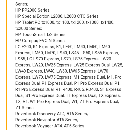
Series;
HP PP2000 Series;
HP Special Edition L2000, L2000 CTO Series;
HP Tablet PC tx1000, tx1100, tx1200, tx1300, tx1400,
tx2000 Series;
HP TouchSmart tx2 Series;
HP Compaq EVO N Series;
LG E200, K1 Express, K1, LE50, LM40, LM50, LM60
Express, LM60, LM70, LS40, LS45, LS50, LS55 Express,
LS55, LG LS70 Express, LS70, LS75 Express, LW20
Express, LW20, LW25 Express, LW25 Express Dual, LW25,
LW40 Express, LW40, LW60, LW65 Express, LW70
Express, LW70, LW75 Express, M1 Express Dual, M1, Pro
Express Dual, P1 Express Dual, P1 Pro Express Dual, P1,
R1 Pro Express Dual, R1, R400, R405, RD400, S1 Express
Dual, S1 Pro Express Dual, T1 Express Dual, TX Express,
TX, V1, W1 Pro Express Dual, W1, Z1 Pro Express Dual,
Z1 Series;
Roverbook Discovery AT4, AT6 Series;
Roverbook Navigator AT6 Series;
Roverbook Voyager AT4, AT5 Series.