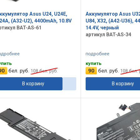
ккумулятор Asus U24, U24E,
Аккумулятор Asus U32,
24A, (A32-U2), 4400mAh, 10.8V
U84, X32, (A42-U36), 
ртикул BAT-AS-61
14.4V, черный
артикул BAT-AS-34
одробнее
подробнее
упить
купить
90
бел. руб.
90
бел. руб.
108
бел. руб.
108
бел. 
В корзину
В корзину