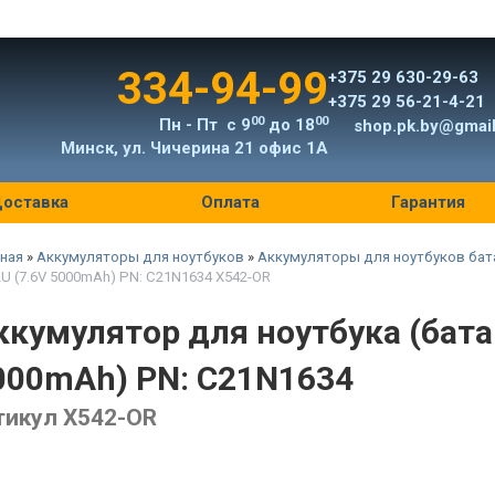
334-94-99
+375 29 630-29-63
+375 29 56-21-4-21
00
00
Пн - Пт с 9
до 18
shop.pk.by@gmai
Минск, ул. Чичерина 21 офис 1А
оставка
Оплата
Гарантия
ная
»
Аккумуляторы для ноутбуков
»
Аккумуляторы для ноутбуков бат
U (7.6V 5000mAh) PN: C21N1634 X542-OR
ккумулятор для ноутбука (бата
000mAh) PN: C21N1634
тикул X542-OR