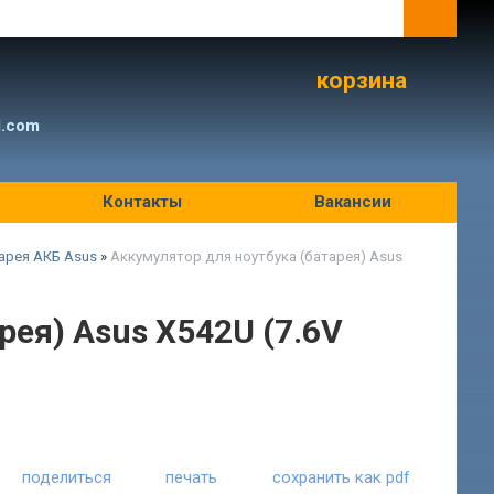
корзина
l.com
Контакты
Вакансии
арея АКБ Asus
»
Аккумулятор для ноутбука (батарея) Asus
рея) Asus X542U (7.6V
поделиться
печать
сохранить как pdf