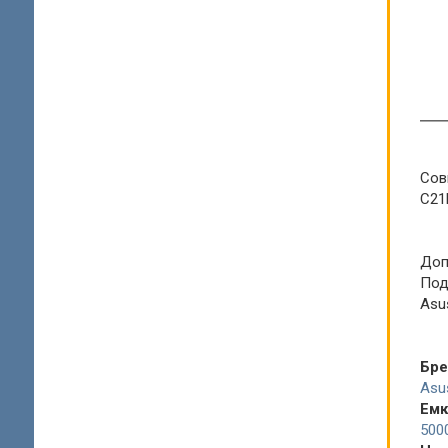
Сов
C21
Доп
Под
Asu
Бр
Asu
Емк
500