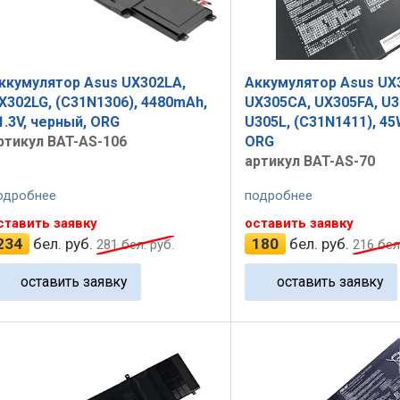
ккумулятор Asus UX302LA,
Аккумулятор Asus UX
X302LG, (C31N1306), 4480mAh,
UX305CA, UX305FA, U3
1.3V, черный, ORG
U305L, (C31N1411), 45W
ртикул BAT-AS-106
ORG
артикул BAT-AS-70
одробнее
подробнее
ставить заявку
оставить заявку
234
бел. руб.
180
бел. руб.
281
бел. руб.
216
бел.
оставить заявку
оставить заявку