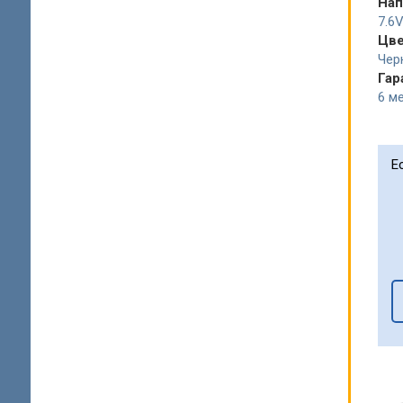
Нап
7.6
Цв
Чер
Гар
6 ме
Е