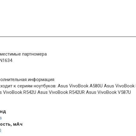
местимые партномера
N1634
олнительная информация
ходит к сериям ноутбуков: Asus VivoBook A580U Asus VivoBook 
s VivoBook R542U Asus VivoBook R542UR Asus VivoBook V587U
енд
s
ость, мАч
0