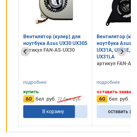
для
Вентилятор (кулер) для
Вентилятор (кул
Book
ноутбука Asus UX30 UX30S
ноутбука Asus U
L
артикул FAN-AS-UX30
UX31A, UX31E, U
UX31LA
артикул FAN-AS-
подробнее
подробнее
купить
оставить заявку
60
бел. руб.
60
бел. руб.
руб.
72
бел. руб.
72
В корзину
оставить зая