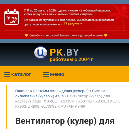
PK
.BY
работаем с 2004 г.
каталог
меню
Главная
»
Системы охлаждения (кулеры)
»
Системы
охлаждения (кулеры) Asus
»
Вентилятор (кулер) для
ноутбука Asus FX504GE, FX504GM, FX504GD, FX80GE, FX80FE,
FX80G, ZX80G, GL703GE, CPU FAN-AS-89
Вентилятор (кулер) для